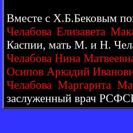
Вместе с Х.Б.Бековым п
Челабова Елизавета Мак
Каспии, мать М. и Н. Че
Челабова Нина Матвеевн
Осипов Аркадий Иванов
Челабова Маргарита Ма
заслуженный врач РСФСР