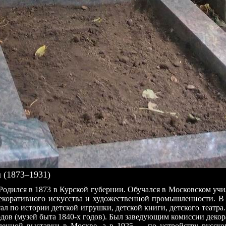
(1873–1931)
одился в 1873 в Курской губернии. Обучался в Московском учи
ти декоративного искусства и художественной промышленности.
л по истории детской игрушки, детской книги, детского театра.
дов (музей быта 1840-х годов). Был заведующим комиссии декор
шленной выставки в Москве, а в 1925 — по устройству русск