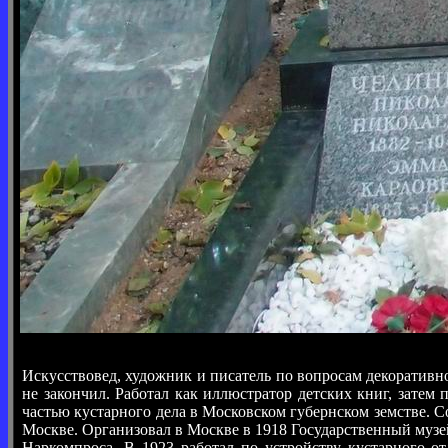
Искусствовед, художник и писатель по вопросам декоративн
не закончил. Работал как иллюстратор детских книг, зате
частью кустарного дела в Московском губернском земстве. С
Москве. Организовал в Москве в 1918 Государственный музе
Наркомпроса. В 1923 работал по устройству кустарного о