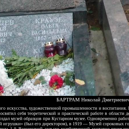
БАРТРАМ Николай Дмитриевич 
ого искусства, художественной промышленности и воспитания. Р
м посвятил себя теоретической и практической работе в облас
оздал музей образцов при Кустарном музее. Одновременно работа
й игрушки» (был его директором), в 1919 — Музей сороковых го
тдела 1-й Всесоюзной сельско-хозяйственной кустарно-промы