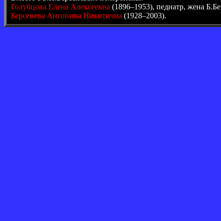
Голубцова Елена Алексеевна
(1896–1953), педиатр, жена Б.Бе
Берсенева Антонина Никитична
(1928–2003).