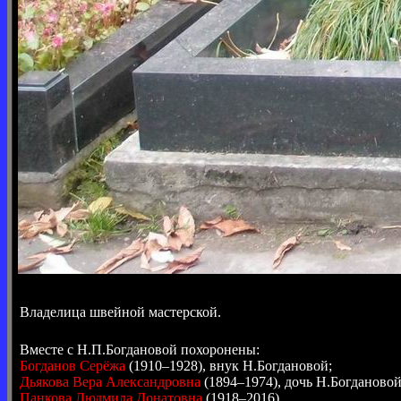
Владелица швейной мастерской.
Вместе с Н.П.Богдановой похоронены:
Богданов Серёжа
(1910–1928), внук Н.Богдановой;
Дьякова Вера Александровна
(1894–1974), дочь Н.Богдановой
Панкова Людмила Донатовна
(1918–2016).