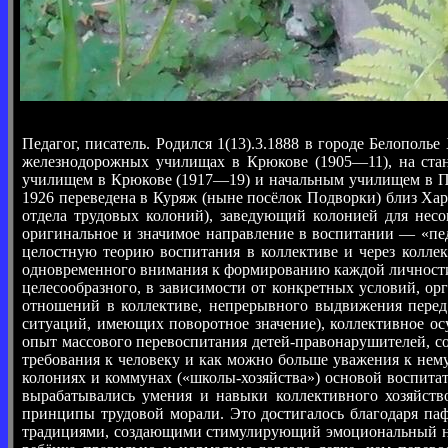
Педагог, писатель. Родился 1(13).3.1888 в городе Белопол
железнодорожных училищах в Крюкове (1905—11), на стан
училищем в Крюкове (1917—19) и начальным училищем в Пол
1926 переведена в Куряж (ныне посёлок Подворки) близ Хар
отдела трудовых колоний), заведующий колонией для несо
оригинальное и значимое направление в воспитании — «педа
целостную теорию воспитания в коллективе и через коллек
одновременного внимания к формированию каждой личности в
целесообразного, в зависимости от конкретных условий, о
отношений в коллективе, непрерывного выдвижения перед
ситуаций, имеющих поворотное значение), коллективное ос
опыт массового перевоспитания детей-правонарушителей, с
требования к человеку и как можно больше уважения к нем
колониях и коммунах («школы-хозяйства») основой воспитат
вырабатывались умения и навыки коллективного хозяйство
принципы трудовой морали. Это достигалось благодаря паф
традициями, создающими стимулирующий эмоциональный наст