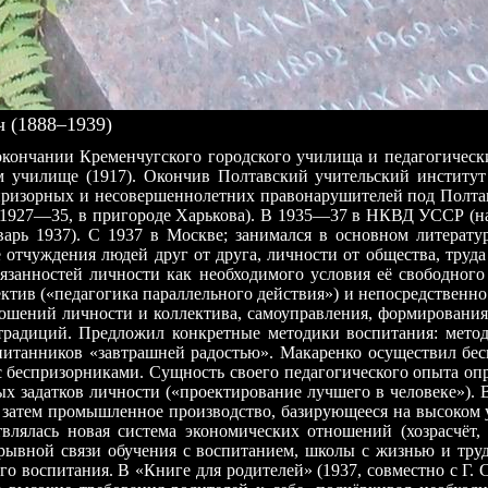
(1888–1939)
 окончании Кременчугского городского училища и педагогическ
 училище (1917). Окончив Полтавский учительский институт
ризорных и несовершеннолетних правонарушителей под Полтаво
(1927—35, в пригороде Харькова). В 1935—37 в НКВД УССР (на
арь 1937). С 1937 в Москве; занимался в основном литерату
тчуждения людей друг от друга, личности от общества, труда
бязанностей личности как необходимого условия её свободного
ктив («педагогика параллельного действия») и непосредственно
ношений личности и коллектива, самоуправления, формирования
радиций. Предложил конкретные методики воспитания: метод
спитанников «завтрашней радостью». Макаренко осуществил бе
с беспризорниками. Сущность своего педагогического опыта о
х задатков личности («проектирование лучшего в человеке»).
а затем промышленное производство, базирующееся на высоком
влялась новая система экономических отношений (хозрасчёт, 
азрывной связи обучения с воспитанием, школы с жизнью и тру
оспитания. В «Книге для родителей» (1937, совместно с Г. С.