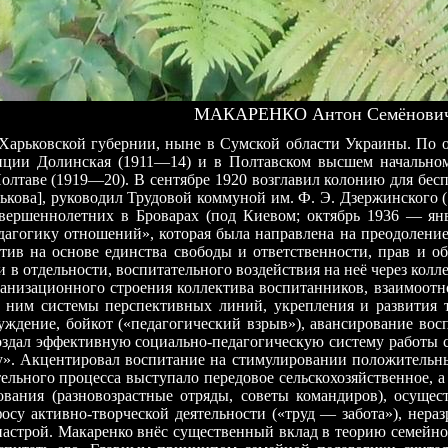
МАКАРЕНКО Антон Семёнович 
ье Харьковской губернии, ныне в Сумской области Украины. По
ции Долинская (1911—14) и в Полтавском высшем начальном
таве (1919—20). В сентябре 1920 возглавил колонию для бесп
ькова], руководил Трудовой коммуной им. Ф. Э. Дзержинского 
вершеннолетних в Броварах (под Киевом; октябрь 1936 — янв
гогику отношений», которая была направлена на преодоление о
тив на основе единства свободы и ответственности, прав и о
 отдельности, воспитательного воздействия на неё через колле
рганизационного строения коллектива воспитанников, взаимоот
 ним системы перспективных линий, укрепления и развития т
уждение, бойкот («педагогический взрыв»), авансирование во
оздал эффективную социально-педагогическую систему работы 
у». Акцентировал воспитание на стимулировании положительны
ельного процесса выступало передовое сельскохозяйственное, 
вания (разновозрастные отряды, советы командиров), осущест
осу активно-творческой деятельности («труд — забота»), нер
рой. Макаренко внёс существенный вклад в теорию семейного в