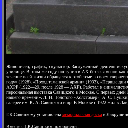
Живописец, график, скульптор. Заслуженный деятель иску
училище. В этом же году поступил в АХ без экзаменов как
течение всей жизни обращался к этой теме в своем творче
году» (1928), «Поход таманской армии» (1933), «Первые дни
АХРР (1922—29, после 1928 — АХР). Работал в анималистич
персональная выставка Савицкого в Москве. С первых дней
нашего времени», Л. Н. Толстого «Холстомер», А. С. Пушк
галерее им. К. А. Савицкого и др. В Москве с 1922 жил в Ла
Г.К.Савицкому установлена
мемориальная доска
в Лаврушинск
Вместе с Г.К.Савицким похоронены: