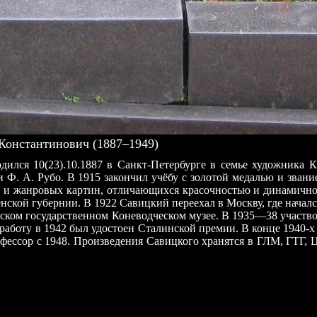
онстантинович (1887–1949)
дился 10(23).10.1887 в Санкт-Петербурге в семье художника 
 и Ф. А. Рубо. В 1915 закончил учёбу с золотой медалью и зв
ых и жанровых картин, отличающихся красочностью и динамичн
ской губернии. В 1922 Савицкий переехал в Москву, где началс
вском государственном Коневодческом музее. В 1935—38 участв
 работу в 1942 был удостоен Сталинской премии. В конце 1940
офессор с 1948. Произведения Савицкого хранятся в ГЛМ, ГТГ