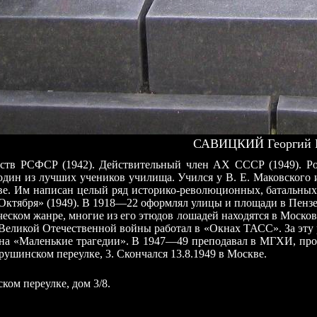
САВИЦКИЙ Георгий К
сств РСФСР (1942). Действительный член АХ СССР (1949). Ро
 один из лучших учеников училища. Учился у В. Е. Маковского
стве. Им написан целый ряд историко-революционных, батальн
 Октября» (1949). В 1918—22 оформлял улицы и площади в Пензен
еском жанре, многие из его этюдов лошадей находятся в Моско
 Великой Отечественной войны работал в «Окнах ТАСС». За эту
ина «Маленькие трагедии». В 1947—49 преподавал в МГХИ, пр
врушинском переулке, 3. Скончался 13.8.1949 в Москве.
ом переулке, дом 3/8.