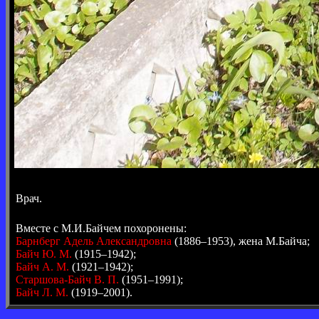
Врач.
Вместе с М.И.Байчем похоронены:
Барнберг Адель Александровна
(1886–1953), жена М.Байча;
Байч Ю. М.
(1915–1942);
Байч А. М.
(1921–1942);
Старшова-Байч В. П.
(1951–1991);
Байч Л. М.
(1919–2001).