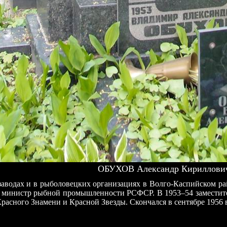
ОБУХОВ Александр Кириллович
заводах и в рыболовецких организациях в Волго-Каспийском р
56 министр рыбной промышленности РСФСР. В 1953–54 замести
Красного Знамени и Красной Звезды. Скончался в сентябре 1956 