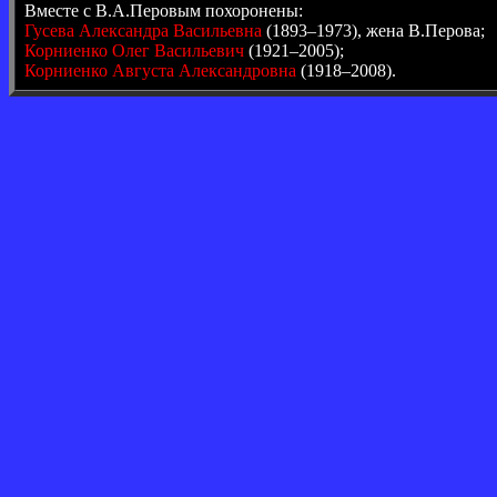
Вместе с В.А.Перовым похоронены:
Гусева Александра Васильевна
(1893–1973), жена В.Перова;
Корниенко Олег Васильевич
(1921–2005);
Корниенко Августа Александровна
(1918–2008).