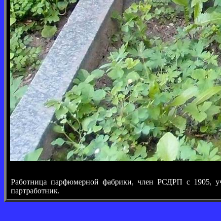
Работница парфюмерной фабрики, член РСДРП с 1905, уч
партработник.