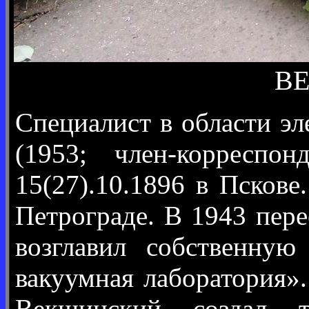
ВЕ
Специалист в области э
(1953; член-корреспо
15(27).10.1896 в Псков
Петрограде. В 1943 пер
возглавил собственную
вакуумная лаборатория»
Векшинский создал т