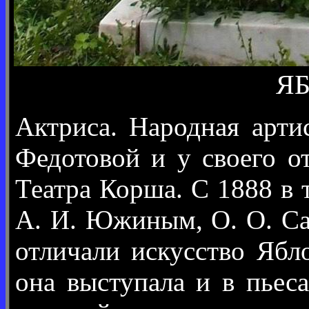
ЯБ
Актриса. Народная артис
Федотовой и у своего о
Театра Корша. С 1888 в 
А. И. Южиным, О. О. Са
отличали искусство Ябл
она выступала и в пьес