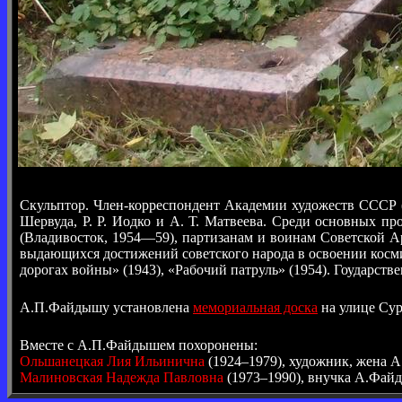
Скульптор. Член-корреспондент Академии художеств СССР (1
Шервуда, Р. Р. Иодко и А. Т. Матвеева. Среди основных п
(Владивосток, 1954—59), партизанам и воинам Советской А
выдающихся достижений советского народа в освоении космич
дорогах войны» (1943), «Рабочий патруль» (1954). Гоударств
А.П.Файдышу установлена
мемориальная доска
на улице Сур
Вместе с А.П.Файдышем похоронены:
Ольшанецкая Лия Ильинична
(1924–1979), художник, жена 
Малиновская Надежда Павловна
(1973–1990), внучка А.Фай