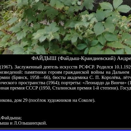
ФАЙДЫШ (Файдыш-Крандиевский) Андрей 
967). Заслуженный деятель искусств РСФСР. Родился 10.1.1920
роизведений: памятники героям гражданской войны на Дальнем 
рмии (Брянск, 1958—66), бюсты академика С. П. Королёва, лёт
еского пространства (1964); портреты: «Леонардо да Винчи» (1
енная премия СССР (1950, Сталинская премия 1-й степени). Госу
икова, дом 29 (посёлок художников на Соколе).
А.Файдыша;
дыша и Л.Ольшанецкой.