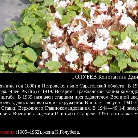
ГОЛУБЕВ Константин Дмит
 памятнике год 1898) в Петровске, ныне Саратовской области. 
да. Член РКП(б) с 1919. Во время Гражданской войны командо
штаба. В 1939 назначен старшим преподавателем Военной ака
убеву удалось вырваться из окружения. В июле—августе 1941 
ие Ставки Верховного Главнокомандования. В 1944—49 1-й за
овета Военной академии Генштаба. С апреля 1956 в отставке. 
симовна
(1905–1962), жена К.Голубева.