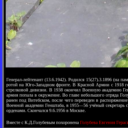
Генерал-лейтенант (13.6.1942). Родился 15(27).3.1896 (на
ротой на Юго-Западном фронте. В Красной Армии с 1918 го
стрелковой дивизии. В 1938 окончил Военную академию Ген
армия попала в окружение. Во главе небольшого отряда Гол
ранен под Витебском, после чего переведен в распоряжен
Военной академии Генштаба, в 1955—56 учёный секретарь с
орденами. Скончался 9.6.1956 в Москве.
Вместе с К.Д.Голубевым похоронена
Голубева Евгения Гера