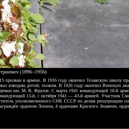
риевич (1896–1956)
В 1915 призван в армию. В 1916 году окончил Телавскую школу 
вал взводом, ротой, полком. В 1926 году окончил Военную ака
демии им. М. В. Фрунзе. С марта 1941 командующий 10-й арми
командующий 13-й, с октября 1941 — 43-й армией. Участник См
меститель уполномоченного СНК СССР по делам репатриации со
Награждён орденом Ленина, 4 орденами Красного Знамени, орде