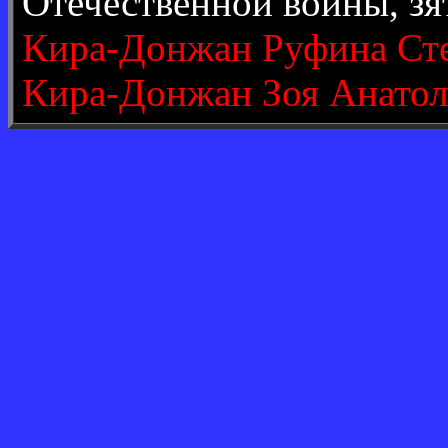
Отечественной войны, зя
Кира-Донжан Руфина Ст
Кира-Донжан Зоя Анатол