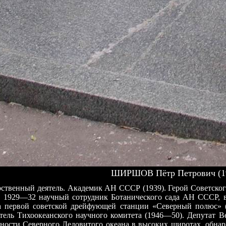
ШИРШОВ Пётр Петрович (1
рственный деятель. Академик АН СССР (1939). Герой Советского
В 1929—32 научный сотрудник Ботанического сада АН СССР, в
на первой советской дрейфующей станции «Северный полюс» 
ель Тихоокеанского научного комитета (1946—50). Депутат В
ности Северного Ледовитого океана в высоких широтах, обнар