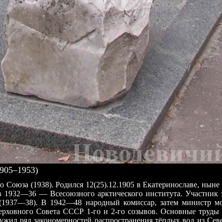
905–1953)
 Союза (1938). Родился 12(25).12.1905 в Екатеринославе, нын
 1932—36 — Всесоюзного арктического института. Участник э
(1937—38). В 1942—48 народный комиссар, затем министр мо
ерховного Совета СССР 1-го и 2-го созывов. Основные труды
ужил ряд закономерностей распространения тёплых вод из Сев