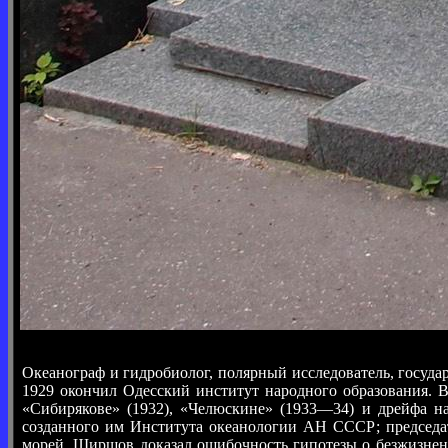
Океанограф и гидробиолог, полярный исследователь, госуда
1929 окончил Одесский институт народного образования. 
«Сибирякове» (1932), «Челюскине» (1933—34) и дрейфа 
созданного им Института океанологии АН СССР; председат
морей. Ширшов доказал ошибочность гипотезы о безжизнен