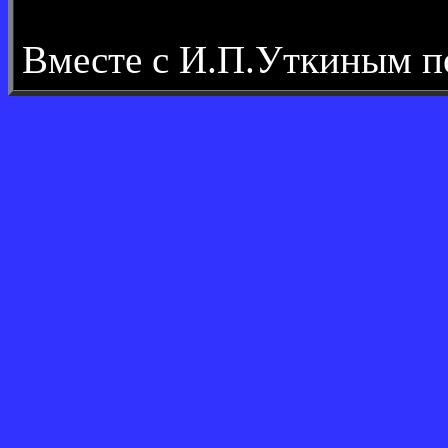
Вместе с И.П.Уткиным 