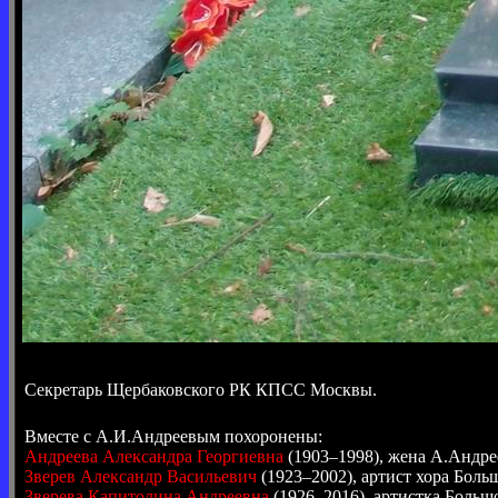
Секретарь Щербаковского РК КПСС Москвы.
Вместе с А.И.Андреевым похоронены:
Андреева Александра Георгиевна
(1903–1998), жена А.Андре
Зверев Александр Васильевич
(1923–2002), артист хора Боль
Зверева Капитолина Андреевна
(1926–2016), артистка Большо