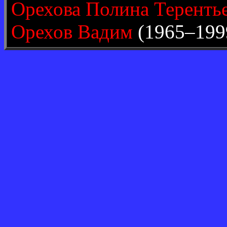
Орехова Полина Теренть
Орехов Вадим
(1965–199