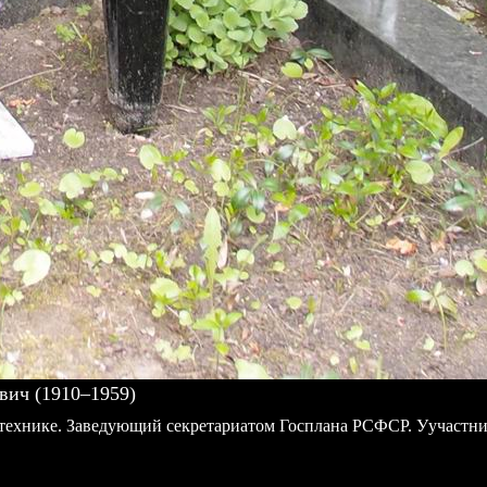
ич (1910–1959)
технике. Заведующий секретариатом Госплана РСФСР. Уучастни