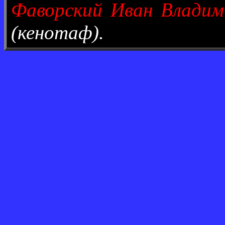
Фаворский Иван Владим
(кенотаф).