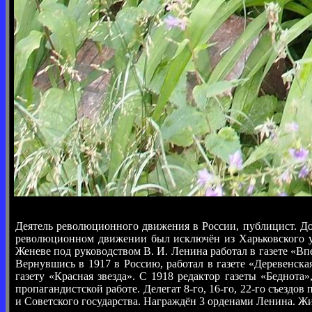
Деятель революционного движения в России, публицист. Док
революционном движении был исключён из Харьковского уни
Женеве под руководством В. И. Ленина работал в газете «В
Вернувшись в 1917 в Россию, работал в газете «Деревенск
газету «Красная звезда». С 1918 редактор газеты «Беднот
пропагандистской работе. Делегат 8-го, 16-го, 22-го съезд
и Советского государства. Награждён 3 орденами Ленина. Жил