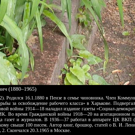
ч (1880–1965)
. Родился 16.1.1880 в Пензе в семье чиновника. Член Коммуни
ьбы за освобождение рабочего класса» в Харькове. Подвергал
ровой войны 1914—18 наладил издание газеты «Социал-демократ
ЦИК. Во время Гражданской войны 1918—20 на агитационном па
яда газет и журналов. В 1936—37 работал в аппарате ЦК ВКП (
скому свыше 100 писем. Автор книг, брошюр, статей о В. И. Ле
2. Скончался 20.3.1965 в Москве.