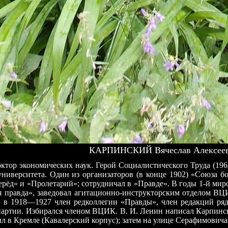
КАРПИНСКИЙ Вячеслав Алексееви
тор экономических наук. Герой Социалистического Труда (1962)
верситета. Один из организаторов (в конце 1902) «Союза бор
перёд» и «Пролетарий»; сотрудничал в «Правде». В годы 1-й ми
ая правда», заведовал агитационно-инструкторским отделом В
а», в 1918—1927 член редколлегии «Правды», член редакций р
ов партии. Избирался членом ВЦИК. В. И. Ленин написал Карпин
 в Кремле (Кавалерский корпус); затем на улице Серафимовича, 