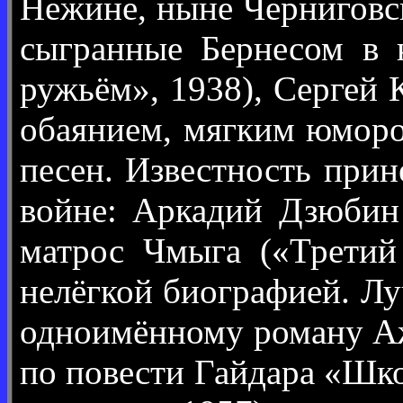
Нежине, ныне Черниговс
сыгранные Бернесом в 
ружьём», 1938), Сергей 
обаянием, мягким юморо
песен. Известность при
войне: Аркадий Дзюбин 
матрос Чмыга («Третий
нелёгкой биографией. Лу
одноимённому роману Аж
по повести Гайдара «Шко