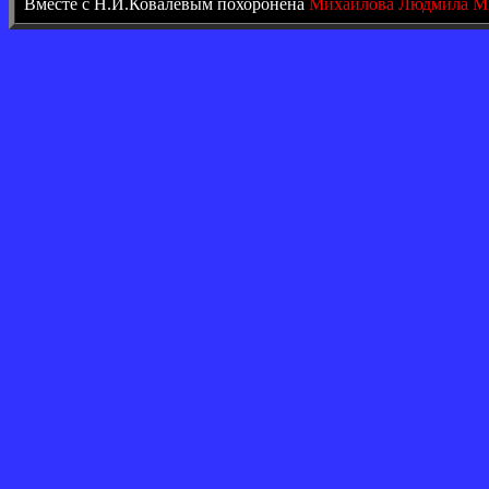
Вместе с Н.И.Ковалёвым похоронена
Михайлова Людмила М