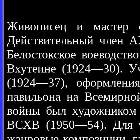
Живописец и мастер о
Действительный член АХ
Белостокское воеводст
Вхутеине (1924—30). У
(1924—37), оформлени
павильона на Всемирно
войны был художником 
ВСХВ (1950—54). Для т
жанровые композиции, г