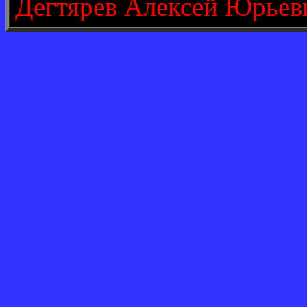
Дегтярев Алексей Юрьев