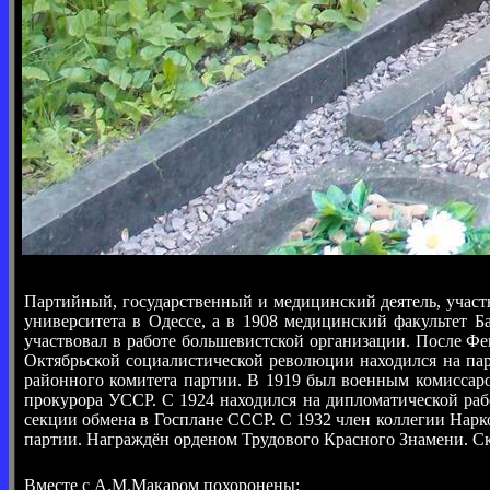
Партийный, государственный и медицинский деятель, участ
университета в Одессе, а в 1908 медицинский факультет Б
участвовал в работе большевистской организации. После Фе
Октябрьской социалистической революции находился на пар
районного комитета партии. В 1919 был военным комиссаро
прокурора УССР. С 1924 находился на дипломатической рабо
секции обмена в Госплане СССР. С 1932 член коллегии Нарко
партии. Награждён орденом Трудового Красного Знамени. Ск
Вместе с А.М.Макаром похоронены: