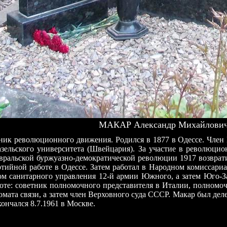
МАКАР Александр Михайлович 
ник революционного движения. Родился в 1877 в Одессе. Член
азельского университета (Швейцария). За участие в революци
вральской буржуазно-демократической революции 1917 возврати
тийной работе в Одессе. Затем работал в Народном комиссари
м санитарного управления 12-й армии Южного, а затем Юго-За
те: советник полномочного представителя в Италии, полномочн
мата связи, а затем член Верховного суда СССР. Макар был деле
ончался 8.7.1961 в Москве.