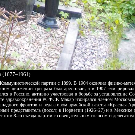
(1877–1961)
 Коммунистической партии с 1899. В 1904 окончил физико-мате
онном движении три раза был арестован, а в 1907 эмигрирова
лся в Россию, активно участвовал в борьбе за установление С
ате здравоохранения РСФСР. Макар избирался членом Московско
падного фронтов и редактором армейской газеты «Красная Арм
ый представитель (посол) в Норвегии (1926–27) и в Мексике (
гатом 8-го съезда партии с совещательным голосом и делегатом