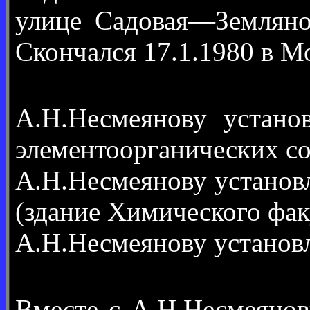
улице Садовая—Земляной
Скончался 17.1.1980 в М
А.Н.Несмеянову устано
элементоорганических с
А.Н.Несмеянову установ
(здание Химического фа
А.Н.Несмеянову установ
Вместе с А.Н.Несмеяно