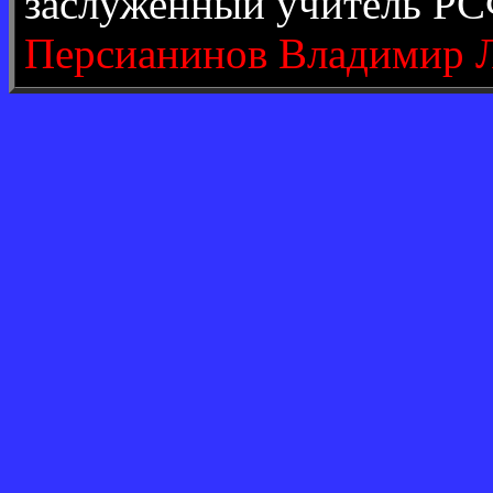
заслуженный учитель РС
Персианинов Владимир 