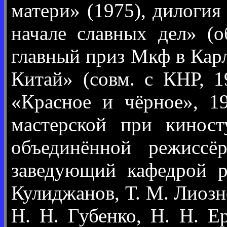
матери» (1975), дилоги
начале славных дел» (о
главный приз Мкф в Кар
Китай» (совм. с КНР, 1
«Красное и чёрное», 19
мастерской при кинос
объединённой режиссё
заведующий кафедрой р
Кулиджанов, Т. М. Лиозно
Н. Н. Губенко, Н. Н. Е