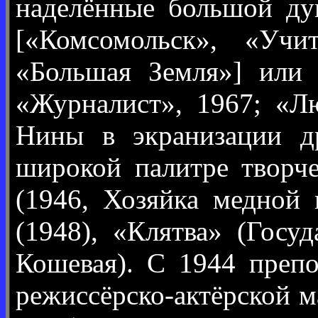
наделённые большой ду
[«Комсомольск», «Учи
«Большая Земля»] или 
«Журналист», 1967; «Лю
Нины в экранизации д
широкой палитре творч
(1946, Хозяйка медной 
(1948), «Клятва» (Госу
Кошевая). С 1944 преп
режиссёрско-актёрской м