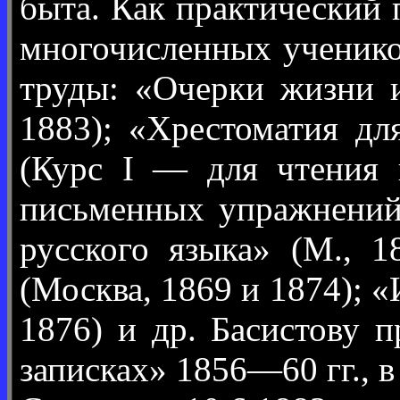
быта. Как практический 
многочисленных ученико
труды: «Очерки жизни 
1883); «Хрестоматия дл
(Курс I — для чтения и
письменных упражнений 
русского языка» (М., 
(Москва, 1869 и 1874); «
1876) и др. Басистову 
записках» 1856—60 гг., в