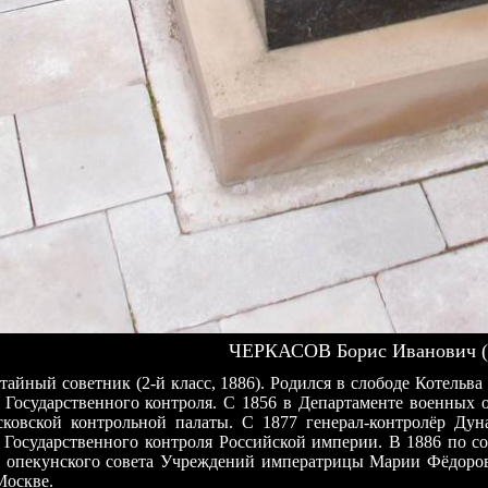
ЧЕРКАСОВ Борис Иванович (
айный советник (2-й класс, 1886). Родился в слободе Котельв
 Государственного контроля. С 1856 в Департаменте военных 
овской контрольной палаты. С 1877 генерал-контролёр Дуна
 Государственного контроля Российской империи. В 1886 по с
го опекунского совета Учреждений императрицы Марии Фёдоров
Москве.