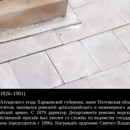
1826–1901)
а Ахтырского уезда Харьковской губернии, ныне Полтавская о
отчётов, занимался ревизией артиллерийского и инженерного д
йской армии. С 1879 директор Департамента ревизии морски
обственной просьбе был уволен со службы по ведомству госуда
ны (председатель с 1896). Награждён орденами Святого Влади