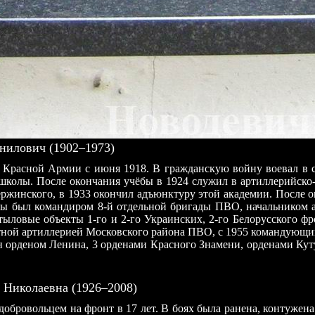
илович (1902–1973)
 В Красной Армии с июня 1918. В гражданскую войну воевал в 
 школы. После окончания учёбы в 1924 служил в артиллерийско
ержинского, в 1933 окончил адъюнктуру этой академии. После 
йны был командиром 8-й отдельной бригады ПВО, начальником
овые объекты 1-го и 2-го Украинских, 2-го Белорусского фро
тной артиллерией Московского района ПВО, с 1955 командующ
орденом Ленина, 3 орденами Красного Знамени, орденами Кутуз
Николаевна (1926–2008)
 добровольцем на фронт в 17 лет. В боях была ранена, контуже