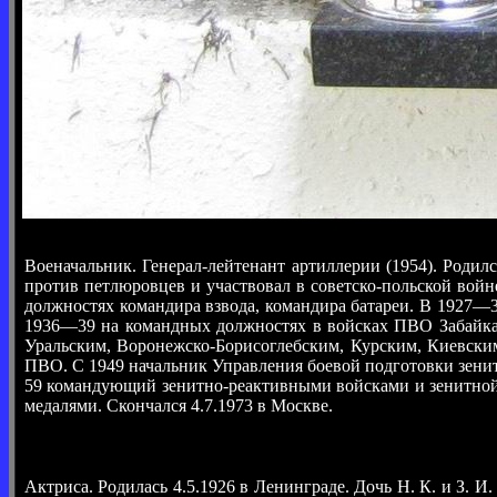
Военачальник. Генерал-лейтенант артиллерии (1954). Родил
против петлюровцев и участвовал в советско-польской войн
должностях командира взвода, командира батареи. В 1927—3
1936—39 на командных должностях в войсках ПВО Забайка
Уральским, Воронежско-Борисоглебским, Курским, Киевски
ПВО. С 1949 начальник Управления боевой подготовки зен
59 командующий зенитно-реактивными войсками и зенитной 
медалями. Скончался 4.7.1973 в Москве.
Актриса. Родилась 4.5.1926 в Ленинграде. Дочь Н. К. и З. 