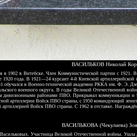
ВАСИЛЬКОВ Николай Корн
ся в 1902 в Витебске. Член Коммунистической партии с 1921.
е 1920 года. В 1921—24 курсант 4-й Киевской артиллерийской
1 обучался в Военно-технической академии РККА им. Ф. Э. Дз
льского военного округа. В годы Великой Отечественной во
м дивизионными районами ПВО. Прикрывал коммуникации и тыл
итной артиллерии Войск ПВО страны, с 1950 командующий зени
артиллерией Войск ПВО страны. С 1962 в отставке. Награждён 
ВАСИЛЬКОВА (Чекулаева) Зоя 
И. Васильковых. Участница Великой Отечественной войны. Ушла