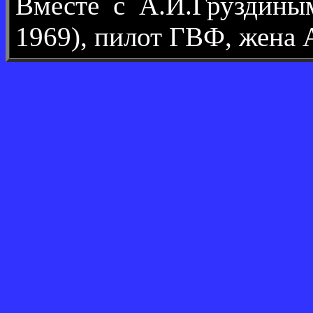
Вместе с А.И.Груздин
1969), пилот ГВФ, жена 