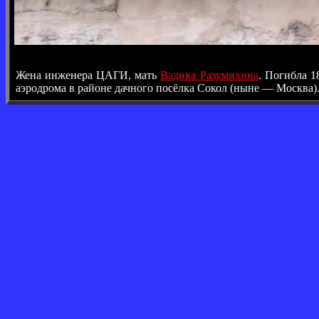
Жена инженера ЦАГИ, мать
Вадика Разумихина
. Погибла 1
аэродрома в районе дачного посёлка Сокол (ныне — Москва)