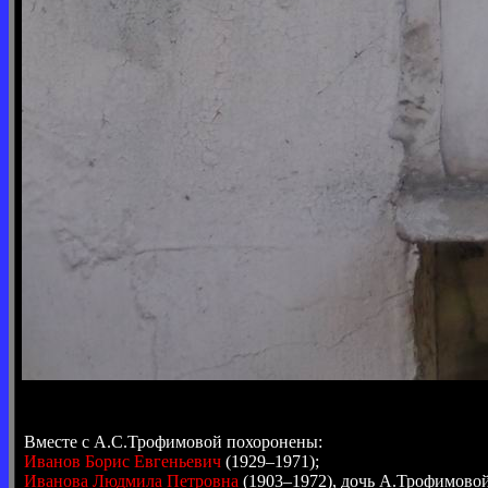
Вместе с А.С.Трофимовой похоронены:
Иванов Борис Евгеньевич
(1929–1971);
Иванова Людмила Петровна
(1903–1972), дочь А.Трофимовой