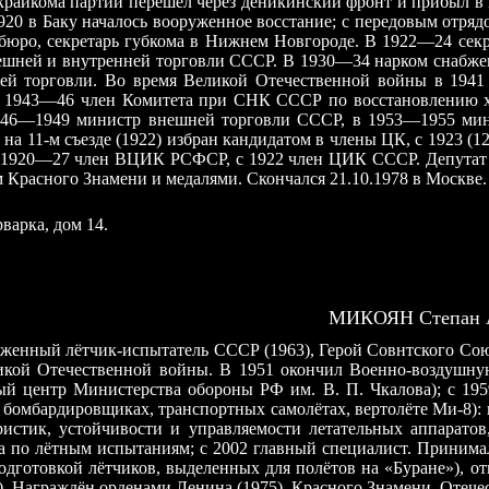
крайкома партии перешёл через деникинский фронт и прибыл в 
 1920 в Баку началось вооруженное восстание; с передовым отр
 бюро, секретарь губкома в Нижнем Новгороде. В 1922—24 сек
внешней и внутренней торговли СССР. В 1930—34 нарком снаб
 торговли. Во время Великой Отечественной войны в 1941 п
в 1943—46 член Комитета при СНК СССР по восстановлению хо
946—1949 министр внешней торговли СССР, в 1953—1955 мини
 на 11-м съезде (1922) избран кандидатом в члены ЦК, с 1923 
 1920—27 член ВЦИК РСФСР, с 1922 член ЦИК СССР. Депутат В
Красного Знамени и медалями. Скончался 21.10.1978 в Москве.
варка, дом 14.
МИКОЯН Степан А
луженный лётчик-испытатель СССР (1963), Герой Совнтского Сою
кой Отечественной войны. В 1951 окончил Военно-воздушную
й центр Министерства обороны РФ им. В. П. Чкалова); с 195
 ч. бомбардировщиках, транспортных самолётах, вертолёте Ми-8
еристик, устойчивости и управляемости летательных аппарат
ора по лётным испытаниям; с 2002 главный специалист. Приним
одготовкой лётчиков, выделенных для полётов на «Буране»), о
. Награждён орденами Ленина (1975), Красного Знамени, Отечес