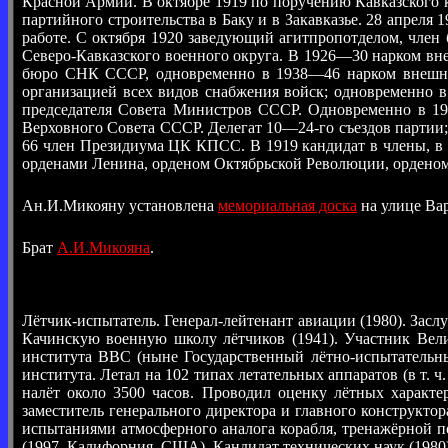
Красной Армии. В октябре 1919 по поручению Кавказского 
партийного строительства в Баку и в Закавказье. 28 апреля
работе. С октября 1920 заведующий агитпропотделом, член
Северо-Кавказского военного округа. В 1926—30 нарком 
бюро СНК СССР, одновременно в 1938—46 нарком внешней
организацией всех видов снабжения войск; одновременно 
председателя Совета Министров СССР. Одновременно в 1
Верховного Совета СССР. Делегат 10—24-го съездов партии;
66 член Президиума ЦК КПСС. В 1919 кандидат в члены, в
орденами Ленина, орденом Октябрьской Революции, орденом 
Ан.И.Микояну установлена
мемориальная доска
на улице Вар
Брат
А.И.Микояна
.
Лётчик-испытатель. Генерал-лейтенант авиации (1980). Зас
Качинскую военную школу лётчиков (1941). Участник Вели
института ВВС (ныне Государственный лётно-испытательны
института. Летал на 102 типах летательных аппаратов (в т.
налёт около 3500 часов. Проводил оценку лётных характ
заместитель генерального директора и главного конструкт
испытаниями атмосферного аналога корабля, тренажёрной п
(1997, Калифорния, США). Кандидат технических наук (1980)