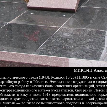
МИКОЯН Анастас
иалистического Труда (1943). Родился 13(25).11.1895 в селе 
артийную работу в Тбилиси, Эчмиадзине, сотрудничал в социал
легат 1-го съезда кавказских большевистских организаций, зате
 контрреволюционного мятежа мусаватистов, был ранен. Летом 
ой власти в Баку в июле 1918 председатель подпольного горк
одился в красноводской, затем в кизыл-арватской и ашхабадск
19 Микоян — во главе большевистского подполья в Азербайджане