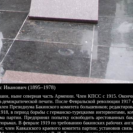
 Иванович (1895–1978)
Санаин, ныне северная часть Армении. Член КПСС с 1915. Окон
-демократической печати. После Февральской революции 1917 о
м член Президиума Бакинского комитета большевиков; редактиров
1918, в период борьбы с германско-турецкими интервентами, к
ома партии. Предпринял попытку освободить арестованных бак
ой тюрьмах. В феврале 1919 по требованию бакинских рабочих а
; член Кавказского краевого комитета партии; установив связ