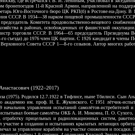
Москву, где встречался с В. И. Лениным, участвовал в заседа
ядом бронепоездов 11-й Красной Армии, направленной на поддер
ретарь Юго-Восточного бюро ЦК РКП(б) в Ростове-на-Дону. В 
жения СССР. В 1934—38 нарком пищевой промышленности СССР.
редседатель Комитета продовольственно-вещевого снабжения
зяйства в районах, освобожденных от фашистской оккупации. 
стр торговли СССР. В 1964—65 председатель Президиума Вер
(12-го съезда) до 1976 член ЦК партии. С 1926 кандидат в чле
ерховного Совета СССР 1—8-го созывов. Автор многих работ 
настасович (1922–2017)
за (1975). Родился 12.7.1922 в Тифлисе, ныне Тбилиси. Сын А
 академию им. проф. Н. Е. Жуковского. С 1951 лётчик-испыт
9 начальник управления испытаний самолётов-истребителей и 
): испытывал боевые самолёты ОКБ А. И. Микояна, П. О. Сухого,
ов, отработку прицельных и радиолокационных систем, ракет
ал участие в создании и испытаниях крылатых летающих орбит
твечал за управление кораблём на участке снижения и посадки
твенной войны 1-й степени, 4 орденами Красной Звезды, медаля