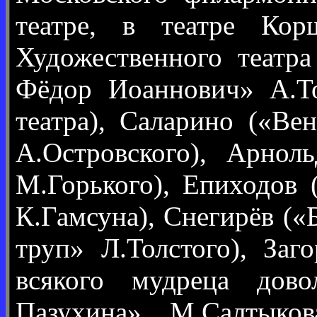
театре, в театре Ко
Художественного театр
Фёдор Иоаннович» А.То
театра), Саларино («Ве
А.Островского), Арнол
М.Горького), Епиходов
К.Гамсуна), Снегирёв («
труп» Л.Толстого), Заг
всякого мудреца дово
Пазухина» М.Салтыко