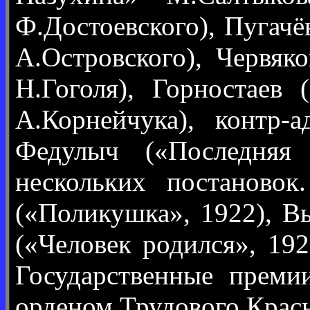
Ф.Достоевского), Пугачё
А.Островского), Червяк
Н.Гоголя), Горностаев
А.Корнейчука), контр-
Федулыч («Последняя
нескольких постаново
(«Поликушка», 1922), В
(«Человек родился», 19
Государственные преми
орденом Трудового Красн