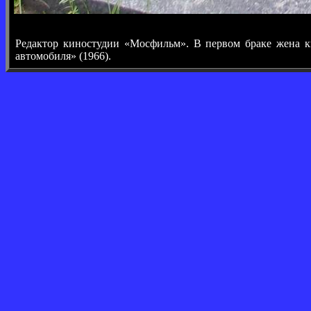
Редактор киностудии «Мосфильм». В первом браке жена 
автомобиля» (1966).