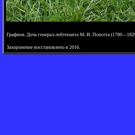
Графиня. Дочь генерал-лейтенанта М. И. Понсета (1780—182
Захоронение восстановлено в 2016.