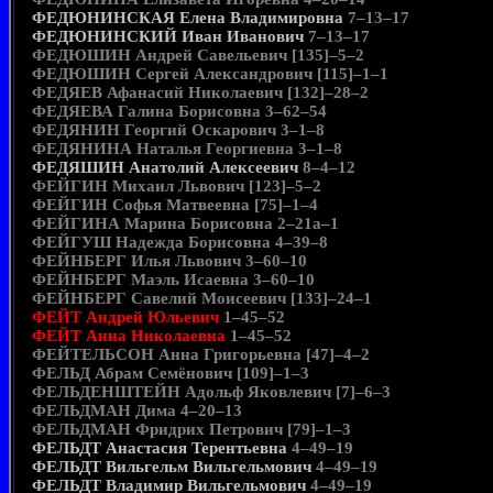
ФЕДЮНИНСКАЯ Елена Владимировна
7–13–17
ФЕДЮНИНСКИЙ Иван Иванович
7–13–17
ФЕДЮШИН Андрей Савельевич [135]–5–2
ФЕДЮШИН Сергей Александрович [115]–1–1
ФЕДЯЕВ Афанасий Николаевич [132]–28–2
ФЕДЯЕВА Галина Борисовна 3–62–54
ФЕДЯНИН Георгий Оскарович 3–1–8
ФЕДЯНИНА Наталья Георгиевна 3–1–8
ФЕДЯШИН Анатолий Алексеевич
8–4–12
ФЕЙГИН Михаил Львович [123]–5–2
ФЕЙГИН Софья Матвеевна [75]–1–4
ФЕЙГИНА Марина Борисовна 2–21а–1
ФЕЙГУШ Надежда Борисовна 4–39–8
ФЕЙНБЕРГ Илья Львович 3–60–10
ФЕЙНБЕРГ Маэль Исаевна 3–60–10
ФЕЙНБЕРГ Савелий Моисеевич [133]–24–1
ФЕЙТ Андрей Юльевич
1–45–52
ФЕЙТ Анна Николаевна
1–45–52
ФЕЙТЕЛЬСОН Анна Григорьевна [47]–4–2
ФЕЛЬД Абрам Семёнович [109]–1–3
ФЕЛЬДЕНШТЕЙН Адольф Яковлевич [7]–6–3
ФЕЛЬДМАН Дима 4–20–13
ФЕЛЬДМАН Фридрих Петрович [79]–1–3
ФЕЛЬДТ Анастасия Терентьевна
4–49–19
ФЕЛЬДТ Вильгельм Вильгельмович
4–49–19
ФЕЛЬДТ Владимир Вильгельмович
4–49–19