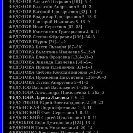
ФЕДОТОВ Алексей Петрович [101]–5–4
ФЕДОТОВ Валентин Андреевич 5–41–2
ФЕДОТОВ Василий Григорьевич [32]–1–1
ФЕДОТОВ Владимир Григорьевич 5–13–9
ФЕДОТОВ Григорий Иванович 5–13–9
ФЕДОТОВ Иван Сергеевич [87–88]
ФЕДОТОВ Константин Григорьевич 4–8–11
ФЕДОТОВ Степан Фёдорович [136]–36–3
ФЕДОТОВ Шурик [21]–1–2
ФЕДОТОВА Бетти Львовна [87–88]
ФЕДОТОВА Валентина Ивановна 5–13–9
ФЕДОТОВА Елена Фроловна [136]–33–3
ФЕДОТОВА Зинаида Павловна [64]–5–1
ФЕДОТОВА Ирина Ильинична [32]–1–1
ФЕДОТОВА Любовь Константиновна 5–13–9
ФЕДОТОВА Прасковья Никоновна [136]–36–3
ФЕДОТОВА Эстель Андреевна 5–41–2
ФЕДУЛОВ Василий Васильевич 1–26а–5
ФЕДУЛОВА Александра Николаевна 1–26а–5
ФЕДУЛОВА Лариса Львовна
7–6–15
ФЕДУТИНОВ Юрий Александрович 2–39–23
ФЕДЫНСКАЯ Лидия Ефимовна 1–8–11
ФЕДЫНСКИЙ Олег Сергеевич 1–8–11
ФЕДЫНСКИЙ Сергей Игнатиевич 1–8–11
ФЕДЮКОВ Иван Дмитриевич [124]–13–2
ФЕДЮНИН Игорь Николаевич 4–20–14
ФЕДЮНИНА Елизавета Игоревна 4–20–14