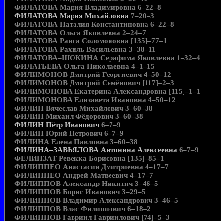
ФИЛАТОВА Мария Владимировна 6–22–8
ФИЛАТОВА Мария Михайловна
7–20–3
ФИЛАТОВА Наталия Константиновна 6–22–8
ФИЛАТОВА Ольга Яковлевна 2–24–7
ФИЛАТОВА Раиса Соломоновна [135]–77–1
ФИЛАТОВА Рахиль Васильевна 3–38–11
ФИЛАТОВА–ШОКИНА Серафима Яковлевна 1–32–4
ФИЛАТЬЕВА Ольга Николаевна 4–1–15
ФИЛИМОНОВ Дмитрий Георгиевич 4–50–12
ФИЛИМОНОВ Дмитрий Семёнович [117]–2–3
ФИЛИМОНОВА Екатерина Александровна [115]–1–1
ФИЛИМОНОВА Елизавета Ивановна 4–50–12
ФИЛИН Вячеслав Михайлович 3–60–38
ФИЛИН Михаил Фёдорович 3–60–38
ФИЛИН Пётр Иванович
6–7–9
ФИЛИН Юрий Петрович 6–7–9
ФИЛИНА Елена Павловна 3–60–38
ФИЛИНА–ЗАВЬЯЛОВА Антонина Алексеевна
6–7–9
ФЕЛИНЗАТ Ревекка Борисовна [135]–85–1
ФИЛИППЕО Анастасия Дмитриевна 4–17–7
ФИЛИППЕО Андрей Матвеевич 4–17–7
ФИЛИППОВ Александр Никитич 3–46–5
ФИЛИППОВ Борис Иванович 3–29–5
ФИЛИППОВ Владимир Александрович 3–46–5
ФИЛИППОВ Влас Филиппович 6–18–2
ФИЛИППОВ Гавриил Гавриилович [74]–5–3