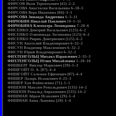
ФИРСОВ Яков Терентьевич [41]–2–2
ФИРСОВА Анастасия Васильевна 6–18–5
ФИРСОВА Вера Ивановна [84]–3–1
ФИРСОВА Зинаида Андреевна
6–3–11
ФИРЮБИН Николай Павлович
10–1–11
ФИРЮБИНА Клеопатра Леонидовна
7–20–6
ФИСЕНКО Дмитрий Васильевич [125]–6–2
ФИСЕНКО Олимпиада Логиновна [125]–6–2
ФИСЕНКО Рюрик Дмитриевич [125]–6–2
ФИСУН Анатолий Владимирович 6–32–2
ФИСУН Владимир Максимович 6–32–2
ФИСУН Юрий Владимирович 6–32–2
ФИХТЕНГОЛЬЦ Михаил Израилевич
2–35–3
ФИХТЕНГОЛЬЦ Юлия Михайловна
1–18–10
ФИШБЕРГ Виктор Маркович [39]–5–3
ФИШГОЙТ О. А. [87]–4–4
ФИШГОЙТ Соломон Ефимович [87]–4–4
ФИШЕР Лазарь Исаакович 4–25–3
ФИШЕР Хая Файвелевна [71]–1–1
ФИШЗОН Максим Рональдович [135]–14–2
ФИШЗОН Рональд Авраамович [135]–14–2
ФИШМАН Абрам Исакович [29]–1–4
ФИШМАН Анна Львовна [29]–1–4