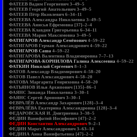
ФАТЕЕВ Вадим Георгиевич 3–49–5
ФАТЕЕВ Георгий Анатольевич 3–49–5
ФАТЕЕВ Пётр Яковлевич 6–34–11
ФАТЕЕВА Александра Николаевна 3–49–5
ФАТЕЕВА Анисья Ефремовна [37]–2–4
ФАТЕЕВА Клавдия Григорьевна 6–34–11
ФАТЕЕВА Мария Максимовна 3–49–5
ФАТИГАРОВ Александр Семёнович
4–59–22
ФАТИГАРОВ Герман Александрович 4–59–22
ФАТИГАРОВ Саша
4–59–22
ФАТИГАРОВА Валентина Владимировна 7–7–13
ФАТИГАРОВА-КОРНИЛОВА Галина Алексеевна
4–59–22
ФАТКИН Николай Сергеевич
8–1–3
ФАТОВ Александр Владимирович 4–58–20
ФАТОВ Павел Александрович 4–58–20
ФАТОВА Маргарита Генриховна 4–58–20
ФАТЬЯНОВ Илья Архипович [135]–86–1
ФАЯНС Зинаида Николаевна 3–30–1
ФАЯНС Сергей Аронович 3–30–1
ФЕВРАЛЁВ Александр Захарович [128]–3–4
ФЕВРАЛЁВА Екатерина Александровна [128]–3–4
ФЕДАРОВСКАЯ И. Дмитриевна 3–38–5
ФЕДИН Ванифатий Иосифович [47]–2–2
ФЕДИН Константин Александрович
9–2–1
ФЕДИН Марат Александрович 3–63–14
ФЕДИНА Анна Ванифатьевна [47]–2–2