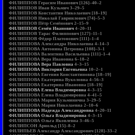
ФИЛИППОВ Герасим Иванович [126]–40–2
ФИЛИППОВ Иван Кузьмич 3–29–5
ФИЛИППОВ Константин Николаевич [18–19]
ФИЛИППОВ Николай Гавриилович [74]–5–3
ФИЛИППОВ Пётр Семёнович 2–15–9
ФИЛИППОВ Семён Иванович
4–20–11
ФИЛИППОВ Тарас Филиппович [127]–11–1
ФИЛИППОВ Фёдор Платонович [111]–1–4
ФИЛИППОВА Александра Николаевна 4–14–3
ФИЛИППОВА Антонина Петровна [108]–3–1
ФИЛИППОВА Валентина Васильевна [111]–1–4
ФИЛИППОВА Вера Ивановна 6–18–2
ФИЛИППОВА Вера Павловна
4–3–15
ФИЛИППОВА Виктория Евгеньевна
10–2–1
ФИЛИППОВА Евгения Константиновна [18–19]
ФИЛИППОВА Екатерина Вуколовна 4–56–3
ФИЛИППОВА Екатерина Ивановна [18–19]
ФИЛИППОВА Елена Владимировна
4–3–15
ФИЛИППОВА Елена Владимировна 4–41–5
ФИЛИППОВА Мария Кузьминична 3–29–5
ФИЛИППОВА Мария Николаевна 2–10–6
ФИЛИППОВА Надежда Александровна
4–20–11
ФИЛИППОВА Ольга Владимировна
4–3–15
ФИЛИППОВА Ольга Яковлевна 3–46–5
ФИЛИПСОН Арнольд [15]–8–2
ФИЛИПЬЕВ Александр Александрович [128]–33–2