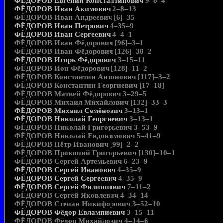
ФЁДОРОВ Евгений Константинович
9–8–4
ФЁДОРОВ Иван Акимович
2–8–13
ФЁДОРОВ Иван Андреевич [6]–35
ФЁДОРОВ Иван Петрович
4–35–9
ФЁДОРОВ Иван Сергеевич
4–4–1
ФЁДОРОВ Иван Фёдорович [96]–3–1
ФЁДОРОВ Иван Фёдорович [126]–30–2
ФЁДОРОВ Игорь Фёдорович
3–15–11
ФЁДОРОВ Ион Фёдорович [128]–11–2
ФЁДОРОВ Константин Антонович [117]–3–2
ФЁДОРОВ Константин Георгиевич [17–18]
ФЁДОРОВ Матвей Фёдорович 3–29–5
ФЁДОРОВ Михаил Михайлович [132]–33–3
ФЁДОРОВ Михаил Семёнович
3–13–1
ФЁДОРОВ Николай Георгиевич
3–13–1
ФЁДОРОВ Николай Григорьевич 3–53–9
ФЁДОРОВ Николай Евдокимович 5–41–9
ФЁДОРОВ Пётр Иванович [99]–2–2
ФЁДОРОВ Прокопий Григорьевич [130]–10–1
ФЁДОРОВ Сергей Артемьевич 6–23–9
ФЁДОРОВ Сергей Иванович
4–35–9
ФЁДОРОВ Сергей Сергеевич
4–35–9
ФЁДОРОВ Сергей Филиппович
7–11–2
ФЁДОРОВ Сергей Яковлевич 4–34–14
ФЁДОРОВ Степан Никифорович 3–52–10
ФЁДОРОВ Фёдор Евлампиевич
3–15–11
ФЁДОРОВ Фёдор Михайлович 4–14–6