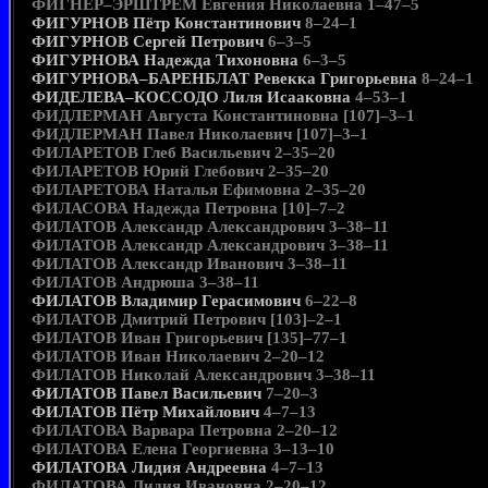
ФИГНЕР–ЭРШТРЕМ Евгения Николаевна 1–47–5
ФИГУРНОВ Пётр Константинович
8–24–1
ФИГУРНОВ Сергей Петрович
6–3–5
ФИГУРНОВА Надежда Тихоновна
6–3–5
ФИГУРНОВА–БАРЕНБЛАТ Ревекка Григорьевна
8–24–1
ФИДЕЛЕВА–КОССОДО Лиля Исааковна
4–53–1
ФИДЛЕРМАН Августа Константиновна [107]–3–1
ФИДЛЕРМАН Павел Николаевич [107]–3–1
ФИЛАРЕТОВ Глеб Васильевич 2–35–20
ФИЛАРЕТОВ Юрий Глебович 2–35–20
ФИЛАРЕТОВА Наталья Ефимовна 2–35–20
ФИЛАСОВА Надежда Петровна [10]–7–2
ФИЛАТОВ Александр Александрович 3–38–11
ФИЛАТОВ Александр Александрович 3–38–11
ФИЛАТОВ Александр Иванович 3–38–11
ФИЛАТОВ Андрюша 3–38–11
ФИЛАТОВ Владимир Герасимович
6–22–8
ФИЛАТОВ Дмитрий Петрович [103]–2–1
ФИЛАТОВ Иван Григорьевич [135]–77–1
ФИЛАТОВ Иван Николаевич 2–20–12
ФИЛАТОВ Николай Александрович 3–38–11
ФИЛАТОВ Павел Васильевич
7–20–3
ФИЛАТОВ Пётр Михайлович
4–7–13
ФИЛАТОВА Варвара Петровна 2–20–12
ФИЛАТОВА Елена Георгиевна 3–13–10
ФИЛАТОВА Лидия Андреевна
4–7–13
ФИЛАТОВА Лидия Ивановна 2–20–12