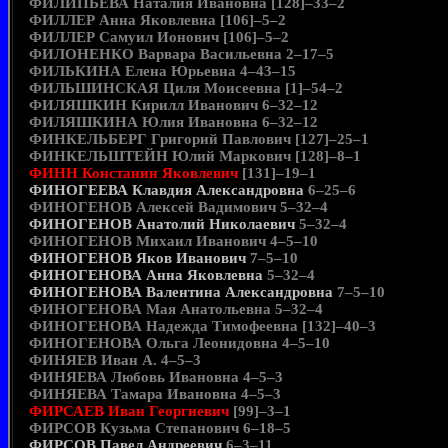
ФИЛИПЬЕВА Наталия Ивановна [128]–33–2
ФИЛЛЕР Анна Яковлевна [106]–5–2
ФИЛЛЕР Самуил Ионович [106]–5–2
ФИЛОНЕНКО Варвара Васильевна 2–17–5
ФИЛЬКИНА Елена Юрьевна 4–43–15
ФИЛЬШИНСКАЯ Циля Моисеевна [1]–54–2
ФИЛЯШКИН Кирилл Иванович 6–32–12
ФИЛЯШКИНА Юлия Ивановна 6–32–12
ФИНКЕЛЬБЕРГ Григорий Павлович [127]–25–1
ФИНКЕЛЬШТЕЙН Юлий Маркович [128]–8–1
ФИНН Констанин Яковлевич
[131]–19–1
ФИНОГЕЕВА Клавдия Александровна
6–25–6
ФИНОГЕНОВ Алексей Вадимович 5–32–4
ФИНОГЕНОВ Анатолий Николаевич
5–32–4
ФИНОГЕНОВ Михаил Иванович 4–5–10
ФИНОГЕНОВ Яков Иванович
7–5–10
ФИНОГЕНОВА Анна Яковлевна
5–32–4
ФИНОГЕНОВА Валентина Александровна
7–5–10
ФИНОГЕНОВА Мая Анатольевна 5–32–4
ФИНОГЕНОВА Надежда Тимофеевна [132]–40–3
ФИНОГЕНОВА Ольга Леонидовна 4–5–10
ФИНЯЕВ Иван А. 4–5–3
ФИНЯЕВА Любовь Ивановна 4–5–3
ФИНЯЕВА Тамара Ивановна 4–5–3
ФИРСАЕВ Иван Георгиевич
[99]–3–1
ФИРСОВ Кузьма Степанович 6–18–5
ФИРСОВ Павел Андреевич
6–3–11