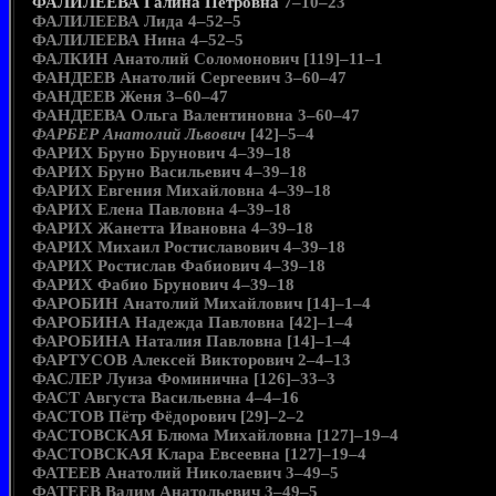
ФАЛИЛЕЕВА Галина Петровна
7–10–23
ФАЛИЛЕЕВА Лида 4–52–5
ФАЛИЛЕЕВА Нина 4–52–5
ФАЛКИН Анатолий Соломонович [119]–11–1
ФАНДЕЕВ Анатолий Сергеевич 3–60–47
ФАНДЕЕВ Женя 3–60–47
ФАНДЕЕВА Ольга Валентиновна 3–60–47
ФАРБЕР Анатолий Львович
[42]–5–4
ФАРИХ Бруно Брунович 4–39–18
ФАРИХ Бруно Васильевич 4–39–18
ФАРИХ Евгения Михайловна 4–39–18
ФАРИХ Елена Павловна 4–39–18
ФАРИХ Жанетта Ивановна 4–39–18
ФАРИХ Михаил Ростиславович 4–39–18
ФАРИХ Ростислав Фабиович 4–39–18
ФАРИХ Фабио Брунович 4–39–18
ФАРОБИН Анатолий Михайлович [14]–1–4
ФАРОБИНА Надежда Павловна [42]–1–4
ФАРОБИНА Наталия Павловна [14]–1–4
ФАРТУСОВ Алексей Викторович 2–4–13
ФАСЛЕР Луиза Фоминична [126]–33–3
ФАСТ Августа Васильевна 4–4–16
ФАСТОВ Пётр Фёдорович [29]–2–2
ФАСТОВСКАЯ Блюма Михайловна [127]–19–4
ФАСТОВСКАЯ Клара Евсеевна [127]–19–4
ФАТЕЕВ Анатолий Николаевич 3–49–5
ФАТЕЕВ Вадим Анатольевич 3–49–5