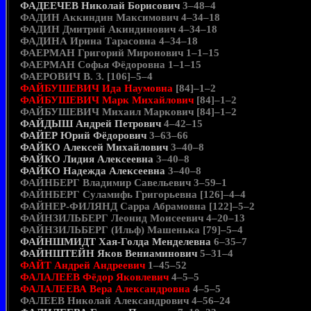
ФАДЕЕЧЕВ Николай Борисович
3–48–4
ФАДИН Аккиндин Максимович 4–34–18
ФАДИН Дмитрий Акиндинович 4–34–18
ФАДИНА Ирина Тарасовна 4–34–18
ФАЕРМАН Григорий Миронович 1–1–15
ФАЕРМАН Софья Фёдоровна 1–1–15
ФАЕРОВИЧ В. З. [106]–5–4
ФАЙБУШЕВИЧ Ида Наумовна
[84]–1–2
ФАЙБУШЕВИЧ Марк Михайлович
[84]–1–2
ФАЙБУШЕВИЧ Михаил Маркович [84]–1–2
ФАЙДЫШ Андрей Петрович
4–42–15
ФАЙЕР Юрий Фёдорович
3–63–66
ФАЙКО Алексей Михайлович
3–40–8
ФАЙКО Лидия Алексеевна
3–40–8
ФАЙКО Надежда Алексеевна
3–40–8
ФАЙНБЕРГ Владимир Савельевич 3–59–1
ФАЙНБЕРГ Суламифь Григорьевна [126]–4–4
ФАЙНЕР-ФИЛЯНД Сарра Абрамовна [122]–5–2
ФАЙНЗИЛЬБЕРГ Леонид Моисеевич 4–20–13
ФАЙНЗИЛЬБЕРГ (Ильф) Машенька [79]–5–4
ФАЙНШМИДТ Хая-Голда Менделевна
6–35–7
ФАЙНШТЕЙН Яков Вениаминович
5–31–4
ФАЙТ Андрей Андреевич
1–45–52
ФАЛАЛЕЕВ Фёдор Яковлевич
4–5–5
ФАЛАЛЕЕВА Вера Александровна
4–5–5
ФАЛЕЕВ Николай Александрович 4–56–24