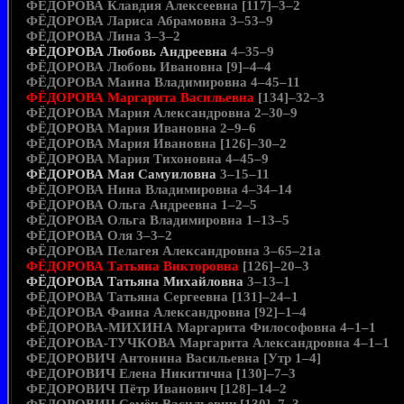
ФЁДОРОВА Клавдия Алексеевна [117]–3–2
ФЁДОРОВА Лариса Абрамовна 3–53–9
ФЁДОРОВА Лина 3–3–2
ФЁДОРОВА Любовь Андреевна
4–35–9
ФЁДОРОВА Любовь Ивановна [9]–4–4
ФЁДОРОВА Маина Владимировна 4–45–11
ФЁДОРОВА Маргарита Васильевна
[134]–32–3
ФЁДОРОВА Мария Александровна 2–30–9
ФЁДОРОВА Мария Ивановна 2–9–6
ФЁДОРОВА Мария Ивановна [126]–30–2
ФЁДОРОВА Мария Тихоновна 4–45–9
ФЁДОРОВА Мая Самуиловна
3–15–11
ФЁДОРОВА Нина Владимировна 4–34–14
ФЁДОРОВА Ольга Андреевна 1–2–5
ФЁДОРОВА Ольга Владимировна 1–13–5
ФЁДОРОВА Оля 3–3–2
ФЁДОРОВА Пелагея Александровна 3–65–21а
ФЁДОРОВА Татьяна Викторовна
[126]–20–3
ФЁДОРОВА Татьяна Михайловна
3–13–1
ФЁДОРОВА Татьяна Сергеевна [131]–24–1
ФЁДОРОВА Фаина Александровна [92]–1–4
ФЁДОРОВА-МИХИНА Маргарита Философовна 4–1–1
ФЁДОРОВА-ТУЧКОВА Маргарита Александровна 4–1–1
ФЕДОРОВИЧ Антонина Васильевна [Утр 1–4]
ФЕДОРОВИЧ Елена Никитична [130]–7–3
ФЕДОРОВИЧ Пётр Иванович [128]–14–2