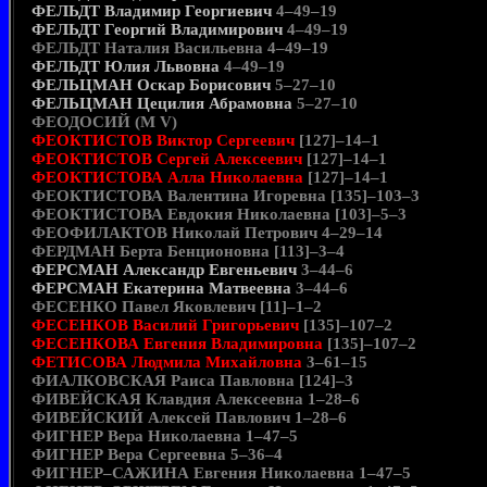
ФЕЛЬДТ Владимир Георгиевич
4–49–19
ФЕЛЬДТ Георгий Владимирович
4–49–19
ФЕЛЬДТ Наталия Васильевна 4–49–19
ФЕЛЬДТ Юлия Львовна
4–49–19
ФЕЛЬЦМАН Оскар Борисович
5–27–10
ФЕЛЬЦМАН Цецилия Абрамовна
5–27–10
ФЕОДОСИЙ (М V)
ФЕОКТИСТОВ Виктор Сергеевич
[127]–14–1
ФЕОКТИСТОВ Сергей Алексеевич
[127]–14–1
ФЕОКТИСТОВА Алла Николаевна
[127]–14–1
ФЕОКТИСТОВА Валентина Игоревна [135]–103–3
ФЕОКТИСТОВА Евдокия Николаевна [103]–5–3
ФЕОФИЛАКТОВ Николай Петрович 4–29–14
ФЕРДМАН Берта Бенционовна [113]–3–4
ФЕРСМАН Александр Евгеньевич
3–44–6
ФЕРСМАН Екатерина Матвеевна
3–44–6
ФЕСЕНКО Павел Яковлевич [11]–1–2
ФЕСЕНКОВ Василий Григорьевич
[135]–107–2
ФЕСЕНКОВА Евгения Владимировна
[135]–107–2
ФЕТИСОВА Людмила Михайловна
3–61–15
ФИАЛКОВСКАЯ Раиса Павловна [124]–3
ФИВЕЙСКАЯ Клавдия Алексеевна 1–28–6
ФИВЕЙСКИЙ Алексей Павлович 1–28–6
ФИГНЕР Вера Николаевна 1–47–5
ФИГНЕР Вера Сергеевна 5–36–4
ФИГНЕР–САЖИНА Евгения Николаевна 1–47–5