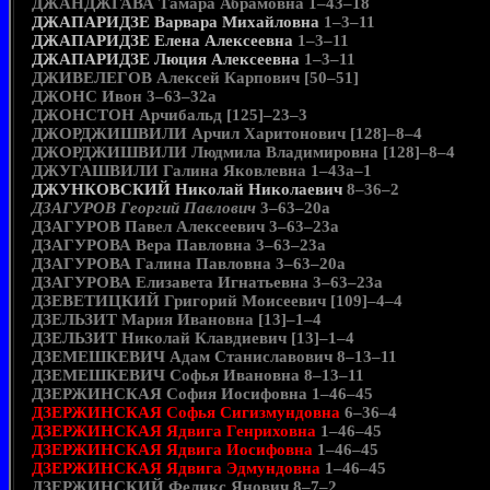
ДЖАНДЖГАВА Тамара Абрамовна 1–43–18
ДЖАПАРИДЗЕ Варвара Михайловна
1–3–11
ДЖАПАРИДЗЕ Елена Алексеевна
1–3–11
ДЖАПАРИДЗЕ Люция Алексеевна
1–3–11
ДЖИВЕЛЕГОВ Алексей Карпович [50–51]
ДЖОНС Ивон 3–63–32а
ДЖОНСТОН Арчибальд [125]–23–3
ДЖОРДЖИШВИЛИ Арчил Харитонович [128]–8–4
ДЖОРДЖИШВИЛИ Людмила Владимировна [128]–8–4
ДЖУГАШВИЛИ Галина Яковлевна 1–43а–1
ДЖУНКОВСКИЙ Николай Николаевич
8–36–2
ДЗАГУРОВ Георгий Павлович
3–63–20а
ДЗАГУРОВ Павел Алексеевич 3–63–23а
ДЗАГУРОВА Вера Павловна 3–63–23а
ДЗАГУРОВА Галина Павловна 3–63–20а
ДЗАГУРОВА Елизавета Игнатьевна 3–63–23а
ДЗЕВЕТИЦКИЙ Григорий Моисеевич [109]–4–4
ДЗЕЛЬЗИТ Мария Ивановна [13]–1–4
ДЗЕЛЬЗИТ Николай Клавдиевич [13]–1–4
ДЗЕМЕШКЕВИЧ Адам Станиславович 8–13–11
ДЗЕМЕШКЕВИЧ Софья Ивановна 8–13–11
ДЗЕРЖИНСКАЯ София Иосифовна 1–46–45
ДЗЕРЖИНСКАЯ Софья Сигизмундовна
6–36–4
ДЗЕРЖИНСКАЯ Ядвига Генриховна
1–46–45
ДЗЕРЖИНСКАЯ Ядвига Иосифовна
1–46–45
ДЗЕРЖИНСКАЯ Ядвига Эдмундовна
1–46–45
ДЗЕРЖИНСКИЙ Феликс Янович 8–7–2