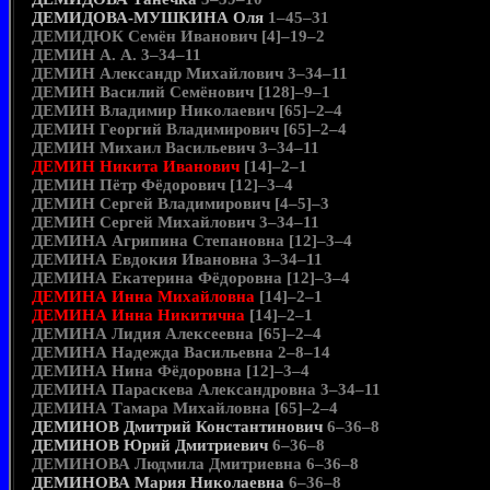
ДЕМИДОВА-МУШКИНА Оля
1–45–31
ДЕМИДЮК Семён Иванович [4]–19–2
ДЕМИН А. А. 3–34–11
ДЕМИН Александр Михайлович 3–34–11
ДЕМИН Василий Семёнович [128]–9–1
ДЕМИН Владимир Николаевич [65]–2–4
ДЕМИН Георгий Владимирович [65]–2–4
ДЕМИН Михаил Васильевич 3–34–11
ДЕМИН Никита Иванович
[14]–2–1
ДЕМИН Пётр Фёдорович [12]–3–4
ДЕМИН Сергей Владимирович [4–5]–3
ДЕМИН Сергей Михайлович 3–34–11
ДЕМИНА Агрипина Степановна [12]–3–4
ДЕМИНА Евдокия Ивановна 3–34–11
ДЕМИНА Екатерина Фёдоровна [12]–3–4
ДЕМИНА Инна Михайловна
[14]–2–1
ДЕМИНА Инна Никитична
[14]–2–1
ДЕМИНА Лидия Алексеевна [65]–2–4
ДЕМИНА Надежда Васильевна 2–8–14
ДЕМИНА Нина Фёдоровна [12]–3–4
ДЕМИНА Параскева Александровна 3–34–11
ДЕМИНА Тамара Михайловна [65]–2–4
ДЕМИНОВ Дмитрий Константинович
6–36–8
ДЕМИНОВ Юрий Дмитриевич
6–36–8
ДЕМИНОВА Людмила Дмитриевна 6–36–8
ДЕМИНОВА Мария Николаевна
6–36–8