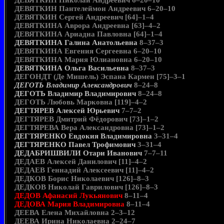
ДЕВЯТКИН Николай Андреевич 6–20–10
ДЕВЯТКИН Пантелеймон Андреевич 6–20–10
ДЕВЯТКИН Сергей Андреевич [64]–1–4
ДЕВЯТКИНА Аврора Андреевна [63]–4–2
ДЕВЯТКИНА Ариадна Павловна [64]–1–4
ДЕВЯТКИНА Галина Анатольевна
8–37–3
ДЕВЯТКИНА Евгения Сергеевна 6–20–10
ДЕВЯТКИНА Мария Юлиановна 6–20–10
ДЕВЯТКИНА Ольга Васильевна
8–37–3
ДЕГОНДТ (Де Мишель) Эспана Кармен [75]–3–1
ДЕГОТЬ Владимир Александрович
8–24–8
ДЕГОТЬ Владимир Владимирович
8–24–8
ДЕГОТЬ Любовь Марковна [119]–4–2
ДЕГТЯРЕВ Алексей Юрьевич
7–7–2
ДЕГТЯРЕВ Дмитрий Фёдорович [73]–1–2
ДЕГТЯРЕВА Вера Александровна [73]–1–2
ДЕГТЯРЕНКО Евдокия Владимировна
3–31–4
ДЕГТЯРЕНКО Павел Трофимович
3–31–4
ДЕДАБРИШВИЛИ Отари Иванович
7–7–11
ДЕДАЕВ Алексей Данилович [11]–4–2
ДЕДАЕВ Геннадий Алексеевич [11]–4–2
ДЕДКОВ Борис Николаевич [126]–8–3
ДЕДКОВ Николай Гаврилович [126]–8–3
ДЕДОВ Афанасий Лукьянович
8–11–4
ДЕДОВА Мария Владимировна
8–11–4
ДЕЕВА Елена Михайловна 2–3–12
ДЕЕВА Ирина Николаевна 2–24–7