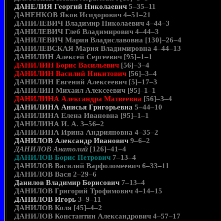
ДАНЕЛИЯ Георгий Николаевич
5–35–11
ДАНЕНКОВ Яков Исидорович 4–51–21
ДАНИЛЕВИЧ Владимир Николаевич 4–44–3
ДАНИЛЕВИЧ Глеб Владимирович 4–44–3
ДАНИЛЕВИЧ Мария Владиславовна [130]–26–4
ДАНИЛЕВСКАЯ Мария Владимировна 4–44–13
ДАНИЛИН Алексей Сергеевич [95]–1–1
ДАНИЛИН Борис Васильевич
[56]–3–4
ДАНИЛИН Василий Никитович
[56]–3–4
ДАНИЛИН Евгений Алексеевич [5]–17–3
ДАНИЛИН Михаил Алексеевич [95]–1–1
ДАНИЛИНА Александра Матвеевна
[56]–3–4
ДАНИЛИНА Анисья Григорьевна
5–44–10
ДАНИЛИНА Елена Ивановна [95]–1–1
ДАНИЛИНА И. А. 3–56–2
ДАНИЛИНА Ирина Андрияновна 4–35–2
ДАНИЛОВ Александр Иванович
9–6–2
ДАНИЛОВ Анатолий
[126]–41–4
ДАНИЛОВ Борис Петрович
7–13–4
ДАНИЛОВ Василий Варфоломеевич 6–33–11
ДАНИЛОВ Вася 2–29–6
Данилов Владимир Борисович
7–13–4
ДАНИЛОВ Григорий Трофимович 4–14–15
ДАНИЛОВ Игорь
3–9–11
ДАНИЛОВ Коля [45]–4–2
ДАНИЛОВ Константин Александрович 4–57–17