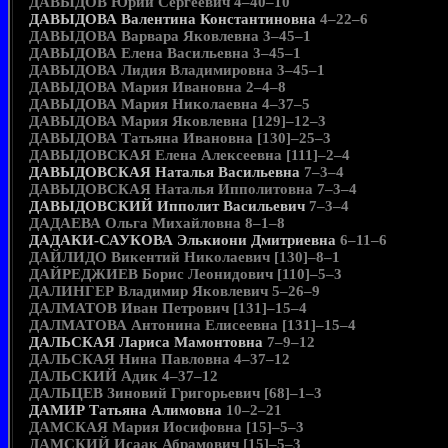
ДАВЫДОВ Юрий Сергеевич 4–40–10
ДАВЫДОВА Валентина Константиновна
4–22–6
ДАВЫДОВА Варвара Яковлевна 3–45–1
ДАВЫДОВА Елена Васильевна 3–45–1
ДАВЫДОВА Лидия Владимировна 3–45–1
ДАВЫДОВА Мария Ивановна 2–4–8
ДАВЫДОВА Мария Николаевна 4–37–5
ДАВЫДОВА Мария Яковлевна [129]–12–3
ДАВЫДОВА Татьяна Ивановна [130]–25–3
ДАВЫДОВСКАЯ Елена Алексеевна [111]–2–4
ДАВЫДОВСКАЯ Наталья Васильевна
7–3–4
ДАВЫДОВСКАЯ Наталья Ипполитовна 7–3–4
ДАВЫДОВСКИЙ Ипполит Васильевич
7–3–4
ДАДАЕВА Ольга Михайловна 8–1–8
ДАДАКИ-САУКОВА Элькиони Дмитриевна
6–11–6
ДАЙЛИДО Викентий Николаевич [130]–8–1
ДАЙРЕДЖИЕВ Борис Леонидович [110]–5–3
ДАЛИНГЕР Владимир Яковлевич 5–26–9
ДАЛМАТОВ Иван Петрович [131]–15–4
ДАЛМАТОВА Антонина Елисеевна [131]–15–4
ДАЛЬСКАЯ Лариса Мамонтовна
7–9–12
ДАЛЬСКАЯ Нина Павловна 4–37–12
ДАЛЬСКИЙ Адик 4–37–12
ДАЛЬЦЕВ Зиновий Григорьевич [68]–1–3
ДАМИР Татьяна Алимовна
10–2–21
ДАМСКАЯ Мария Иосифовна [15]–5–3
ДАМСКИЙ Исаак Абрамович [15]–5–3