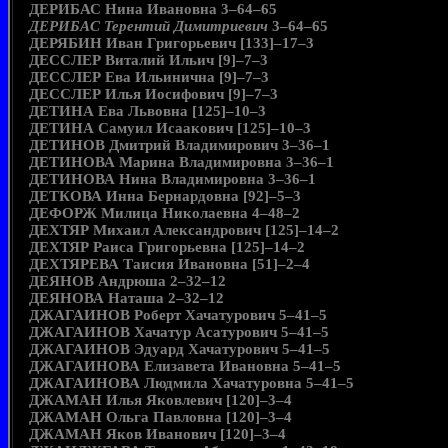
ДЕРИБАС Нина Ивановна 3–64–65
ДЕРИБАС Терентий Димитриевич
3–64–65
ДЕРЯБИН Иван Григорьевич [133]–17–3
ДЕССЛЕР Виталий Ильич [9]–7–3
ДЕССЛЕР Ева Ильинична [9]–7–3
ДЕССЛЕР Илья Иосифович [9]–7–3
ДЕТИНА Ева Львовна [125]–10–3
ДЕТИНА Самуил Исаакович [125]–10–3
ДЕТИНОВ Дмитрий Владимирович 3–36–1
ДЕТИНОВА Марина Владимировна 3–36–1
ДЕТИНОВА Нина Владимировна 3–36–1
ДЕТКОВА Инна Бернардовна [92]–5–3
ДЕФОРЖ Милица Николаевна 4–48–2
ДЕХТЯР Михаил Александрович [125]–14–2
ДЕХТЯР Раиса Григорьевна [125]–14–2
ДЕХТЯРЕВА Таисия Ивановна [51]–2–4
ДЕЯНОВ Андрюша 2–32–12
ДЕЯНОВА Наташа 2–32–12
ДЖАГАИНОВ Роберт Хачатурович 5–41–5
ДЖАГАИНОВ Хачатур Асатурович 5–41–5
ДЖАГАИНОВ Эдуард Хачатурович 5–41–5
ДЖАГАИНОВА Елизавета Ивановна 5–41–5
ДЖАГАИНОВА Людмила Хачатуровна 5–41–5
ДЖАМАН Илья Яковлевич [120]–3–4
ДЖАМАН Ольга Павловна [120]–3–4
ДЖАМАН Яков Иванович [120]–3–4