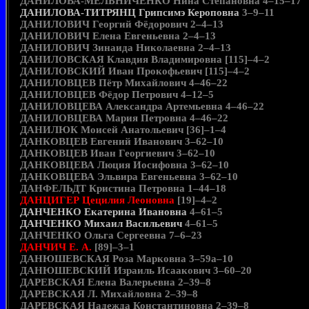
ДАНИЛОВА-МЕЛЬНИЧЕНКО Нина Степановна 4–15–17
ДАНИЛОВА-ТИТРЯНЦ Грипсимэ Кероповна
3–9–11
ДАНИЛОВИЧ Георгий Фёдорович 2–4–13
ДАНИЛОВИЧ Елена Евгеньевна 2–4–13
ДАНИЛОВИЧ Зинаида Николаевна 2–4–13
ДАНИЛОВСКАЯ Клавдия Владимировна [115]–4–2
ДАНИЛОВСКИЙ Иван Прокофьевич [115]–4–2
ДАНИЛОВЦЕВ Пётр Михайлович 4–46–22
ДАНИЛОВЦЕВ Фёдор Петрович 4–12–5
ДАНИЛОВЦЕВА Александра Артемьевна 4–46–22
ДАНИЛОВЦЕВА Мария Петровна 4–46–22
ДАНИЛЮК Моисей Анатольевич [36]–1–4
ДАНКОВЦЕВ Евгений Иванович 3–62–10
ДАНКОВЦЕВ Иван Георгиевич 3–62–10
ДАНКОВЦЕВА Люция Иосифовна 3–62–10
ДАНКОВЦЕВА Эльвира Евгеньевна 3–62–10
ДАНФЕЛЬДТ Кристина Петровна 1–44–18
ДАНЦИГЕР Цецилия Леоновна
[19]–4–2
ДАНЧЕНКО Екатерина Ивановна
4–61–5
ДАНЧЕНКО Михаил Васильевич
4–61–5
ДАНЧЕНКО Ольга Сергеевна 7–6–23
ДАНЧИЧ Е. А.
[89]–3–1
ДАНЮШЕВСКАЯ Роза Марковна 3–59а–10
ДАНЮШЕВСКИЙ Израиль Исаакович 3–60–20
ДАРЕВСКАЯ Елена Валерьевна 2–39–8
ДАРЕВСКАЯ Л. Михайловна 2–39–8
ДАРЕВСКАЯ Надежда Константиновна 2–39–8