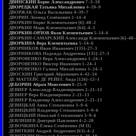
ДВИНСКИЙ Борис Александрович
7–3–18
ДВОРЕЦКАЯ Татьяна Михайловна
4–59–9
ДВОРЖАК Ольга Васильевна 4–39–7
ДВОРИН Леонид Семёнович 2–14–4
ДВОРКИН Борис Клементьевич [6]–48–2
ДВОРКИН Марк Клементьевич [64]–4–3
ДВОРКИН-ОРЛОВ Яков Клементьевич
5–14–6
ДВОРКИН-САМАРСКИЙ Александр Клементьевич [6]–48–
ДВОРКИНА Вера Клементьевна
5–14–6
ДВОРНИКОВ Иван Иванович [135]–27–3
ДВОРНИКОВА Надежда Андреевна [135]–27–3
ДВОРОВЕНКО Вера Александровна 1–24–1
ДВОРОВЕНКО Виктор Иванович 1–24–1
ДВОРОВЕНКО Галина Михайловна 1–24–1
ДВОСКИН Григорий Абрамович 4–42–14
ДЕ МАТТЕЙС ДЕ РЕЙЕС Аида [126]–12–1
ДЕБОРИН Абрам Моисеевич
8–25–9
ДЕВИЕР Александр Владимирович 2–21–13
ДЕВИЕР Вера Владимировна 2–21–13
ДЕВИЕР Владимир Александрович 2–21–13
ДЕВИЦКАЯ Анна Степановна 3–9–6
ДЕВИЦКИЙ Владимир Степанович 3–9–6
ДЕВИЦКИЙ Николай Степанович 3–9–6
ДЕВЛИШЕВ Дмитрий Павлович 4–2–20
ДЕВОЧКИНА Елена Семёновна (М II)
ДЕВЯТКИН Андрей Андреевич [63]–4–2