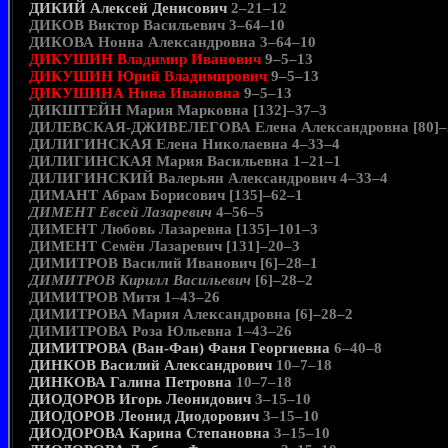
ДИКИЙ Алексей Денисович
2–21–12
ДИКОВ Виктор Васильевич 3–64–10
ДИКОВА Нонна Александровна 3–64–10
ДИКУШИН Владимир Иванович
9–5–13
ДИКУШИН Юрий Владимирович
9–5–13
ДИКУШИНА Нина Ивановна
9–5–13
ДИКШТЕЙН Мария Марковна [132]–37–3
ДИЛЕВСКАЯ-ДЖИВЕЛЕГОВА Елена Александровна [80]–
ДИЛИГИНСКАЯ Елена Николаевна 4–33–4
ДИЛИГИНСКАЯ Мария Васильевна 1–21–1
ДИЛИГИНСКИЙ Валерьян Александрович 4–33–4
ДИМАНТ Абрам Борисович [135]–62–1
ДИМЕНТ Евсей Лазаревич
4–56–5
ДИМЕНТ Любовь Лазаревна [135]–101–3
ДИМЕНТ Семён Лазаревич [131]–20–3
ДИМИТРОВ Василий Иванович [6]–28–1
ДИМИТРОВ Кирилл Васильевич
[6]–28–2
ДИМИТРОВ Митя 1–43–26
ДИМИТРОВА Мария Александровна [6]–28–2
ДИМИТРОВА Роза Юльевна 1–43–26
ДИМИТРОВА (Ван-Фан) Фаня Георгиевна
6–40–8
ДИНКОВ Василий Александрович
10–7–18
ДИНКОВА Галина Петровна
10–7–18
ДИОДОРОВ Игорь Леонидович
3–15–10
ДИОДОРОВ Леонид Диодорович
3–15–10
ДИОДОРОВА Карина Степановна
3–15–10