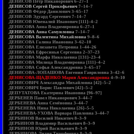
ДЕНИСОВ Пётр Никанорович 6–27–1
ДЕНИСОВ Сергей Прокофьевич
7–14–7
ДЕНИСОВ Фёдор Данилович 3–65–17
ДЕНИСОВ Эдуард Сергеевич 7–14–7
ДЕНИСОВ Ювеналий Иванович [111]–4–2
ДЕНИСОВА Анна Владимировна 6–27–1
ДЕНИСОВА Анна Самуиловна
7–14–7
ДЕНИСОВА Валентина Михайловна
9–8–6
ДЕНИСОВА Галина Ивановна 3–62–10
ДЕНИСОВА Елизавета Петровна 1–44–26
ДЕНИСОВА Ефросинья Сергеевна 2–37–23
ДЕНИСОВА Марфа Николаевна [131]–23–4
ДЕНИСОВА Милица Владимировна [111]–4–2
ДЕНИСОВА Софья Александровна 3–65–17
ДЕНИСОВА-ЛОПАШОВА Евгения Гавриловна 3–42–6
ДЕНИСОВА-ЩАДЕНКО Мария Александровна
4–9–10
ДЕНИСОВИЧ Александра Михайловна [42]–5–2
ДЕНИСОВИЧ Борис Павлович [42]–5–2
ДЕПУТАТОВА Екатерина Ивановна [96–97]
ДЕРБЕНЕВ Павел Никанорович 3–44–7
ДЕРБЕНЕВА Анна Семёновна 3–44–7
ДЕРБЕНЕВА Нина Николаевна [26]–5–5
ДЕРБЕНЕВА-УХОВА Варвара Павловна 3–44–7
ДЕРБИНОВ Василий Никитич 8–3–9
ДЕРБИНОВ Владимир Васильевич 8–3–9
ДЕРБИНОВ Юрий Васильевич 8–3–9
ДЕРБИНОВА Лидия Тимофеевна 8–3–9