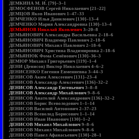
ДЕМКИНА М. И. [79]–3–1
ДЕМОСФЕНОВ Сергей Николаевич [21–22]
ДЕМЦОВ Яков Иванович 1–47–33
ДЕМЧЕНКО Илья Данилович [130]–13–4
ДЕМЧЕНКО Мария Александровна [130]–13–4
ДЕМЬЯНОВ Николай Яковлевич
3–20–8
ДЕМЬЯНОВИЧ Александра Васильевна 2–18–6
ДЕМЬЯНОВИЧ Владимир Павлович 2–18–6
ДЕМЬЯНОВИЧ Михаил Павлович 2–18–6
ДЕМЬЯНОВИЧ Христина Владимировна 2–18–6
ДЕМЬЯНЮК Фома Семёнович [130]–36–3
ДЕМЮР Михаил Григорьевич [119]–1–4
ДЕНИ (Денисов) Виктор Николаевич 4–6–2
ДЕНИСЕНКО Евгения Евмениевна 3–44–3
ДЕНИСОВ Аким Алексеевич [131]–23–4
ДЕНИСОВ Александр Алексеевич [136]–32–2
ДЕНИСОВ Александр Евгеньевич
3–8–8
ДЕНИСОВ Александр Михайлович
9–8–6
ДЕНИСОВ Анатолий Александрович [136]–32–2
ДЕНИСОВ Борис Всеволодович 1–1–14
ДЕНИСОВ Василий Антонович 2–37–23
ДЕНИСОВ Всеволод Борисович 1–1–14
ДЕНИСОВ Иван Иванович [130]–1–2
ДЕНИСОВ Михаил Михайлович
9–8–6
ДЕНИСОВ Михаил Михайлович 9–8–6
ДЕНИСОВ Павел Афанасьевич [130]–28–1