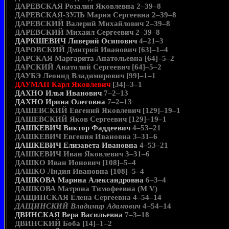
ДАРЕВСКАЯ Розалия Яковлевна 2–39–8
ДАРЕВСКАЯ-ЗУЛЬ Мария Сергеевна 2–39–8
ДАРЕВСКИЙ Валерий Михайлович 2–39–8
ДАРЕВСКИЙ Михаил Сергеевич 2–39–8
ДАРКШЕВИЧ Ливерий Осипович
4–21–3
ДАРОВСКИЙ Дмитрий Иванович [63]–1–4
ДАРСКАЯ Маргарита Анатольевна [64]–5–2
ДАРСКИЙ Анатолий Сергеевич [64]–5–2
ДАУБЭ Леонид Владимирович [99]–1–1
ДАУМАН Карл Яковлевич
[34]–3–1
ДАХНО Илья Иванович
7–2–13
ДАХНО Ирина Олеговна
7–2–13
ДАШЕВСКИЙ Евгений Яковлевич [129]–19–1
ДАШЕВСКИЙ Яков Сергеевич [129]–19–1
ДАШКЕВИЧ Виктор Фаддеевич
4–53–21
ДАШКЕВИЧ Евгения Ивановна 3–31–6
ДАШКЕВИЧ Елизавета Ивановна
4–53–21
ДАШКЕВИЧ Иван Яковлевич 3–31–6
ДАШКО Иван Ионович [108]–5–4
ДАШКО Лидия Ивановна [108]–5–4
ДАШКОВА Марина Александровна
6–3–4
ДАШКОВА Матрона Тимофеевна (М V)
ДАЩИНСКАЯ Елена Сергеевна 4–54–14
ДАЩИНСКИЙ Владимир Адамович
4–54–14
ДВИНСКАЯ Вера Васильевна
7–3–18
ДВИНСКИЙ Боба [14]–1–2