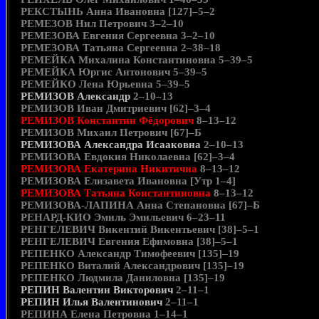
РЕКСТЫНЬ Анна Ивановна [127]–5–2
РЕМЕЗОВ Нил Петрович 3–2–10
РЕМЕЗОВА Евгения Сергеевна 3–2–10
РЕМЕЗОВА Татьяна Сергеевна 2–38–18
РЕМЕЙКА Михалина Константиновна 5–39–5
РЕМЕЙКА Юргис Антонович 5–39–5
РЕМЕЙКО Лена Юрьевна 5–39–5
РЕМИЗОВ Александр
2–10–13
РЕМИЗОВ Иван Дмитриевич [62]–3–4
РЕМИЗОВ Константин Фёдорович
8–13–12
РЕМИЗОВ Михаил Петрович [67]–Б
РЕМИЗОВА Александра Исааковна
2–10–13
РЕМИЗОВА Евдокия Николаевна [62]–3–4
РЕМИЗОВА Екатерина Никитична
8–13–12
РЕМИЗОВА Елизавета Ивановна [Утр 1–4]
РЕМИЗОВА Татьяна Константиновна
8–13–12
РЕМИЗОВА-ЛАПИНА Анна Степановна [67]–Б
РЕНАРД-КИО Эмиль Эмильевич 6–23–11
РЕНГЕЛЕВИЧ Викентий Викентьевич [38]–5–1
РЕНГЕЛЕВИЧ Евгения Ефимовна [38]–5–1
РЕПЕНКО Александр Тимофеевич [135]–19
РЕПЕНКО Виталий Александрович [135]–19
РЕПЕНКО Людмила Даниловна [135]–19
РЕПИН Валентин Викторович
2–11–1
РЕПИН Илья Валентинович
2–11–1
РЕПИНА Елена Петровна 1–14–1