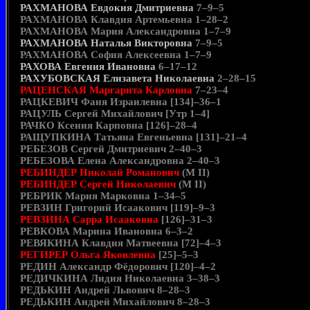
РАХМАНОВА Евдокия Дмитриевна
7–9–5
РАХМАНОВА Клавдия Артемьевна 1–28–2
РАХМАНОВА Мария Александровна 1–7–9
РАХМАНОВА Наталья Викторовна
7–9–5
РАХМАНОВА София Алексеевна 1–7–9
РАХОВА Евгения Ивановна
6–17–12
РАХУБОВСКАЯ Елизавета Николаевна
2–28–15
РАЦЕНСКАЯ Маргарита Карловна
7–23–4
РАЦКЕВИЧ Фаня Израилевна [134]–36–1
РАЦУЛЬ Сергей Михайлович [Утр 1–4]
РАЧКО Ксения Карповна [126]–28–4
РАЩУПКИНА Татьяна Евгеньевна [131]–21–4
РЕБЕЗОВ Сергей Дмитриевич 2–40–3
РЕБЕЗОВА Елена Александровна 2–40–3
РЕБИНДЕР Николай Романович
(М II)
РЕБИНДЕР Сергей Николаевич
(М II)
РЕБРИК Мария Марковна 1–34–5
РЕВЗИН Григорий Исаакович [119]–9–3
РЕВЗИНА Сарра Исааковна
[126]–31–3
РЕВКОВА Марина Ивановна 6–3–2
РЕВЯКИНА Клавдия Матвеевна [72]–4–3
РЕГИРЕР Ольга Яковлевна
[25]–5–3
РЕДИН Александр Фёдорович [120]–4–2
РЕДИЧКИНА Лидия Николаевна 3–38–3
РЕДЬКИН Андрей Львович 8–28–3
РЕДЬКИН Андрей Михайлович 8–28–3