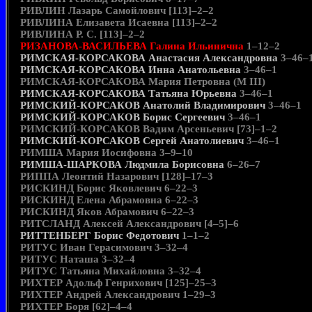
РИВЛИН Лазарь Самойлович [113]–2–2
РИВЛИНА Елизавета Исаевна [113]–2–2
РИВЛИНА Р. С. [113]–2–2
РИЗАНОВА-ВАСИЛЬЕВА Галина Ильинична
1–12–2
РИМСКАЯ-КОРСАКОВА Анастасия Александровна
3–46–
РИМСКАЯ-КОРСАКОВА Инна Анатольевна
3–46–1
РИМСКАЯ-КОРСАКОВА Мария Петровна (М III)
РИМСКАЯ-КОРСАКОВА Татьяна Юрьевна
3–46–1
РИМСКИЙ-КОРСАКОВ Анатолий Владимирович
3–46–1
РИМСКИЙ-КОРСАКОВ Борис Сергеевич
3–46–1
РИМСКИЙ-КОРСАКОВ Вадим Арсеньевич [73]–1–2
РИМСКИЙ-КОРСАКОВ Сергей Анатолиевич
3–46–1
РИМША Мария Иосифовна 3–9–10
РИМША-ШАРКОВА Людмила Борисовна
6–26–7
РИППА Леонтий Назарович [128]–17–3
РИСКИНД Борис Яковлевич 6–22–3
РИСКИНД Елена Абрамовна 6–22–3
РИСКИНД Яков Абрамович 6–22–3
РИТСЛАНД Алексей Александрович [4–5]–6
РИТТЕНБЕРГ Борис Федотович
1–1–2
РИТУС Иван Герасимович 3–32–4
РИТУС Наташа 3–32–4
РИТУС Татьяна Михайловна 3–32–4
РИХТЕР Адольф Генрихович [125]–25–3
РИХТЕР Андрей Александрович 1–29–3
РИХТЕР Боря [62]–4–4