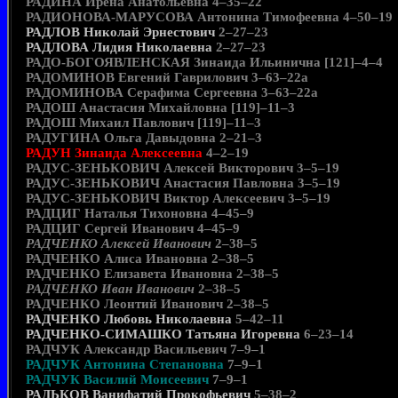
РАДИНА Ирена Анатольевна 4–35–22
РАДИОНОВА-МАРУСОВА Антонина Тимофеевна 4–50–19
РАДЛОВ Николай Эрнестович
2–27–23
РАДЛОВА Лидия Николаевна
2–27–23
РАДО-БОГОЯВЛЕНСКАЯ Зинаида Ильинична [121]–4–4
РАДОМИНОВ Евгений Гаврилович 3–63–22а
РАДОМИНОВА Серафима Сергеевна 3–63–22а
РАДОШ Анастасия Михайловна [119]–11–3
РАДОШ Михаил Павлович [119]–11–3
РАДУГИНА Ольга Давыдовна 2–21–3
РАДУН Зинаида Алексеевна
4–2–19
РАДУС-ЗЕНЬКОВИЧ Алексей Викторович 3–5–19
РАДУС-ЗЕНЬКОВИЧ Анастасия Павловна 3–5–19
РАДУС-ЗЕНЬКОВИЧ Виктор Алексеевич 3–5–19
РАДЦИГ Наталья Тихоновна 4–45–9
РАДЦИГ Сергей Иванович 4–45–9
РАДЧЕНКО Алексей Иванович
2–38–5
РАДЧЕНКО Алиса Ивановна 2–38–5
РАДЧЕНКО Елизавета Ивановна 2–38–5
РАДЧЕНКО Иван Иванович
2–38–5
РАДЧЕНКО Леонтий Иванович 2–38–5
РАДЧЕНКО Любовь Николаевна
5–42–11
РАДЧЕНКО-СИМАШКО Татьяна Игоревна
6–23–14
РАДЧУК Александр Васильевич 7–9–1
РАДЧУК Антонина Степановна
7–9–1
РАДЧУК Василий Моисеевич
7–9–1
РАДЬКОВ Ванифатий Прокофьевич
5–38–2