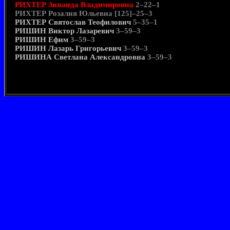
РИХТЕР Зинаида Владимировна
2–22–1
РИХТЕР Розалия Юльевна [125]–25–3
РИХТЕР Святослав Теофилович
5–35–1
РИШИН Виктор Лазаревич
3–59–3
РИШИН Ефим
3–59–3
РИШИН Лазарь Григорьевич
3–59–3
РИШИНА Светлана Александровна
3–59–3