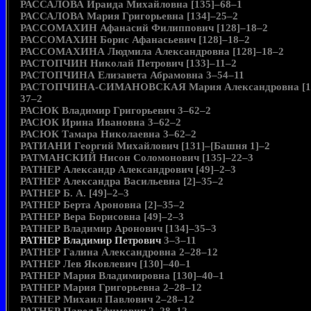
РАССАЛОВА Ираида Михайловна [135]–68–1
РАССАЛОВА Мария Григорьевна [134]–25–2
РАССОМАХИН Афанасий Филиппович [128]–18–2
РАССОМАХИН Борис Афанасьевич [128]–18–2
РАССОМАХИНА Людмила Александровна [128]–18–2
РАСТОПЧИН Николай Петрович [133]–11–2
РАСТОПЧИНА Елизавета Абрамовна 3–54–11
РАСТОПЧИНА-СИМАНОВСКАЯ Мария Александровна [1
37–2
РАСЮК Владимир Григорьевич 3–62–2
РАСЮК Ирина Ивановна 3–62–2
РАСЮК Тамара Николаевна 3–62–2
РАТИАНИ Георгий Михайлович [131]–[Башня 1]–2
РАТМАНСКИЙ Нисон Соломонович [135]–22–3
РАТНЕР Александр Александрович [49]–2–3
РАТНЕР Александра Васильевна [2]–35–2
РАТНЕР Б. А. [49]–2–3
РАТНЕР Берта Ароновна [2]–35–2
РАТНЕР Вера Борисовна [49]–2–3
РАТНЕР Владимир Аронович [134]–35–3
РАТНЕР Владимир Петрович
3–3–11
РАТНЕР Галина Александровна 2–28–12
РАТНЕР Лев Яковлевич [130]–40–1
РАТНЕР Мария Владимировна [130]–40–1
РАТНЕР Мария Григорьевна 2–28–12
РАТНЕР Михаил Павлович 2–28–12