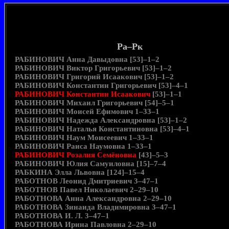
Ра–Рк
РАБИНОВИЧ Анна Давыдовна [53]–1–2
РАБИНОВИЧ Виктор Григорьевич [53]–1–2
РАБИНОВИЧ Григорий Исаакович [53]–1–2
РАБИНОВИЧ Константин Григорьевич [53]–4–1
РАБИНОВИЧ Константин Исаакович
[53]–1–1
РАБИНОВИЧ Михаил Григорьевич [54]–5–1
РАБИНОВИЧ Моисей Ефимович 1–33–1
РАБИНОВИЧ Надежда Александровна [53]–1–2
РАБИНОВИЧ Наталья Константиновна [53]–4–1
РАБИНОВИЧ Наум Моисеевич 1–33–1
РАБИНОВИЧ Раиса Наумовна 1–33–1
РАБИНОВИЧ Розалия Семёновна
[43]–5–3
РАБИНОВИЧ Юлия Самуиловна [15]–7–4
РАБКИНА Элла Львовна [124]–15–4
РАБОТНОВ Леонид Дмитриевич 3–47–1
РАБОТНОВ Павел Николаевич 2–29–10
РАБОТНОВА Анна Александровна 2–29–10
РАБОТНОВА Зинаида Владимировна 3–47–1
РАБОТНОВА И. Л. 3–47–1
РАБОТНОВА Ирина Павловна 2–29–10