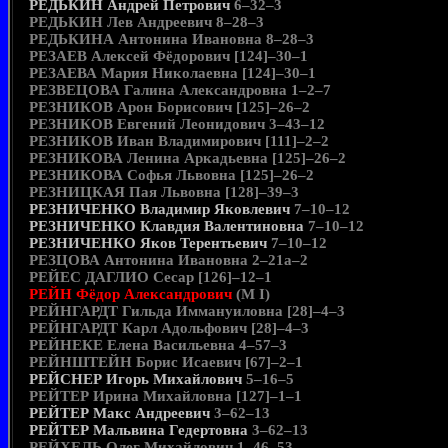
РЕДЬКИН Андрей Петрович
6–32–3
РЕДЬКИН Лев Андреевич 8–28–3
РЕДЬКИНА Антонина Ивановна 8–28–3
РЕЗАЕВ Алексей Фёдорович [124]–30–1
РЕЗАЕВА Мария Николаевна [124]–30–1
РЕЗВЕЦОВА Галина Александровна 1–2–7
РЕЗНИКОВ Арон Борисович [125]–26–2
РЕЗНИКОВ Евгений Леонидович 3–43–12
РЕЗНИКОВ Иван Владимирович [111]–2–2
РЕЗНИКОВА Ленина Аркадьевна [125]–26–2
РЕЗНИКОВА Софья Львовна [125]–26–2
РЕЗНИЦКАЯ Пая Львовна [128]–39–3
РЕЗНИЧЕНКО Владимир Яковлевич
7–10–12
РЕЗНИЧЕНКО Клавдия Валентиновна
7–10–12
РЕЗНИЧЕНКО Яков Терентьевич
7–10–12
РЕЗЦОВА Антонина Ивановна 2–21а–2
РЕЙЕС ДАГЛИО Сесар [126]–12–1
РЕЙН Фёдор Александрович
(М I)
РЕЙНГАРДТ Гильда Иммануиловна [28]–4–3
РЕЙНГАРДТ Карл Адольфович [28]–4–3
РЕЙНЕКЕ Елена Васильевна 4–57–3
РЕЙНШТЕЙН Борис Исаевич [67]–2–1
РЕЙСНЕР Игорь Михайлович
5–16–5
РЕЙТЕР Ирина Михайловна [127]–1–1
РЕЙТЕР Макс Андреевич
3–62–13
РЕЙТЕР Мальвина Гедертовна
3–62–13
РЕЙХЕЛЬ Олег Михайлович 1–46–53