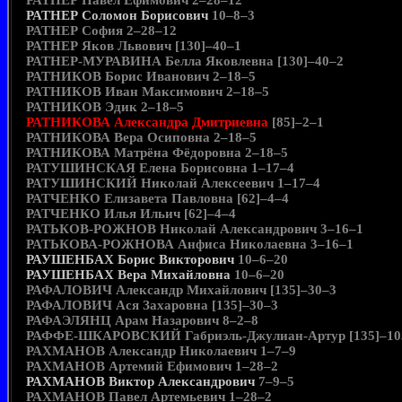
РАТНЕР Павел Ефимович 2–28–12
РАТНЕР Соломон Борисович
10–8–3
РАТНЕР София 2–28–12
РАТНЕР Яков Львович [130]–40–1
РАТНЕР-МУРАВИНА Белла Яковлевна [130]–40–2
РАТНИКОВ Борис Иванович 2–18–5
РАТНИКОВ Иван Максимович 2–18–5
РАТНИКОВ Эдик 2–18–5
РАТНИКОВА Александра Дмитриевна
[85]–2–1
РАТНИКОВА Вера Осиповна 2–18–5
РАТНИКОВА Матрёна Фёдоровна 2–18–5
РАТУШИНСКАЯ Елена Борисовна 1–17–4
РАТУШИНСКИЙ Николай Алексеевич 1–17–4
РАТЧЕНКО Елизавета Павловна [62]–4–4
РАТЧЕНКО Илья Ильич [62]–4–4
РАТЬКОВ-РОЖНОВ Николай Александрович 3–16–1
РАТЬКОВА-РОЖНОВА Анфиса Николаевна 3–16–1
РАУШЕНБАХ Борис Викторович
10–6–20
РАУШЕНБАХ Вера Михайловна
10–6–20
РАФАЛОВИЧ Александр Михайлович [135]–30–3
РАФАЛОВИЧ Ася Захаровна [135]–30–3
РАФАЭЛЯНЦ Арам Назарович 8–2–8
РАФФЕ-ШКАРОВСКИЙ Габриэль-Джулиан-Артур [135]–10
РАХМАНОВ Александр Николаевич 1–7–9
РАХМАНОВ Артемий Ефимович 1–28–2
РАХМАНОВ Виктор Александрович
7–9–5
РАХМАНОВ Павел Артемьевич 1–28–2