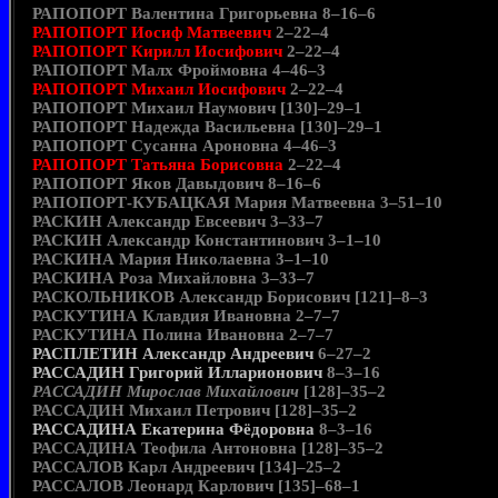
РАПОПОРТ Валентина Григорьевна 8–16–6
РАПОПОРТ Иосиф Матвеевич
2–22–4
РАПОПОРТ Кирилл Иосифович
2–22–4
РАПОПОРТ Малх Фроймовна 4–46–3
РАПОПОРТ Михаил Иосифович
2–22–4
РАПОПОРТ Михаил Наумович [130]–29–1
РАПОПОРТ Надежда Васильевна [130]–29–1
РАПОПОРТ Сусанна Ароновна 4–46–3
РАПОПОРТ Татьяна Борисовна
2–22–4
РАПОПОРТ Яков Давыдович 8–16–6
РАПОПОРТ-КУБАЦКАЯ Мария Матвеевна 3–51–10
РАСКИН Александр Евсеевич 3–33–7
РАСКИН Александр Константинович 3–1–10
РАСКИНА Мария Николаевна 3–1–10
РАСКИНА Роза Михайловна 3–33–7
РАСКОЛЬНИКОВ Александр Борисович [121]–8–3
РАСКУТИНА Клавдия Ивановна 2–7–7
РАСКУТИНА Полина Ивановна 2–7–7
РАСПЛЕТИН Александр Андреевич
6–27–2
РАССАДИН Григорий Илларионович
8–3–16
РАССАДИН Мирослав Михайлович
[128]–35–2
РАССАДИН Михаил Петрович [128]–35–2
РАССАДИНА Екатерина Фёдоровна
8–3–16
РАССАДИНА Теофила Антоновна [128]–35–2
РАССАЛОВ Карл Андреевич [134]–25–2
РАССАЛОВ Леонард Карлович [135]–68–1