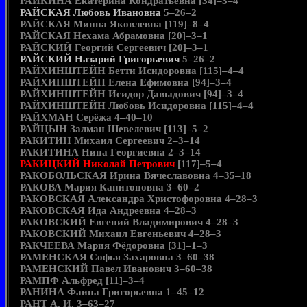
РАЙКИНА Екатерина Кондратьевна [34]–3–4
РАЙСКАЯ Любовь Ивановна
5–26–2
РАЙСКАЯ Минна Яковлевна [119]–8–4
РАЙСКАЯ Нехама Абрамовна [20]–3–1
РАЙСКИЙ Георгий Сергеевич [20]–3–1
РАЙСКИЙ Назарий Григорьевич
5–26–2
РАЙХИНШТЕЙН Бетти Исидоровна [115]–4–4
РАЙХИНШТЕЙН Елена Ефимовна [94]–3–4
РАЙХИНШТЕЙН Исидор Давыдович [94]–3–4
РАЙХИНШТЕЙН Любовь Исидоровна [115]–4–4
РАЙХМАН Серёжа 4–40–10
РАЙЦЫН Залман Шевелевич [113]–5–2
РАКИТИН Михаил Сергеевич 2–3–14
РАКИТИНА Нина Георгиевна 2–3–14
РАКИЦКИЙ Николай Петрович
[117]–5–4
РАКОБОЛЬСКАЯ Ирина Вячеславовна 4–35–18
РАКОВА Мария Капитоновна 3–60–2
РАКОВСКАЯ Александра Христофоровна 4–28–3
РАКОВСКАЯ Ида Андреевна 4–28–3
РАКОВСКИЙ Евгений Владимирович 4–28–3
РАКОВСКИЙ Михаил Евгеньевич 4–28–3
РАКЧЕЕВА Мария Фёдоровна [31]–1–3
РАМЕНСКАЯ Софья Захаровна 3–60–38
РАМЕНСКИЙ Павел Иванович 3–60–38
РАМПФ Альфред [11]–3–4
РАНИНА Фаина Григорьевна 1–45–12
РАНТ А. И. 3–63–27