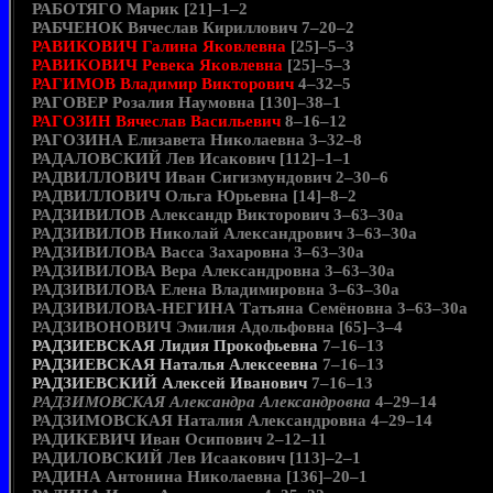
РАБОТЯГО Марик [21]–1–2
РАБЧЕНОК Вячеслав Кириллович 7–20–2
РАВИКОВИЧ Галина Яковлевна
[25]–5–3
РАВИКОВИЧ Ревека Яковлевна
[25]–5–3
РАГИМОВ Владимир Викторович
4–32–5
РАГОВЕР Розалия Наумовна [130]–38–1
РАГОЗИН Вячеслав Васильевич
8–16–12
РАГОЗИНА Елизавета Николаевна 3–32–8
РАДАЛОВСКИЙ Лев Исакович [112]–1–1
РАДВИЛЛОВИЧ Иван Сигизмундович 2–30–6
РАДВИЛЛОВИЧ Ольга Юрьевна [14]–8–2
РАДЗИВИЛОВ Александр Викторович 3–63–30а
РАДЗИВИЛОВ Николай Александрович 3–63–30а
РАДЗИВИЛОВА Васса Захаровна 3–63–30а
РАДЗИВИЛОВА Вера Александровна 3–63–30а
РАДЗИВИЛОВА Елена Владимировна 3–63–30а
РАДЗИВИЛОВА-НЕГИНА Татьяна Семёновна 3–63–30а
РАДЗИВОНОВИЧ Эмилия Адольфовна [65]–3–4
РАДЗИЕВСКАЯ Лидия Прокофьевна
7–16–13
РАДЗИЕВСКАЯ Наталья Алексеевна
7–16–13
РАДЗИЕВСКИЙ Алексей Иванович
7–16–13
РАДЗИМОВСКАЯ Александра Александровна
4–29–14
РАДЗИМОВСКАЯ Наталия Александровна 4–29–14
РАДИКЕВИЧ Иван Осипович 2–12–11
РАДИЛОВСКИЙ Лев Исаакович [113]–2–1
РАДИНА Антонина Николаевна [136]–20–1