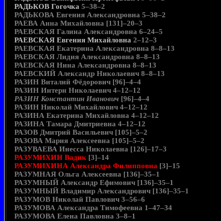
РАДЬКОВ Гогочка
5–38–2
РАДЬКОВА Евгения Александровна 5–38–2
РАЕВА Анна Михайловна [131]–20–3
РАЕВСКАЯ Галина Александровна 6–24–5
РАЕВСКАЯ Евгения Михайловна
2–12–3
РАЕВСКАЯ Екатерина Александровна 8–8–13
РАЕВСКАЯ Лидия Александровна 8–8–13
РАЕВСКАЯ Нина Александровна 8–8–13
РАЕВСКИЙ Александр Николаевич 8–8–13
РАЗИН Виталий Фёдорович [96]–4–4
РАЗИН Интерн Николаевич 4–12–12
РАЗИН Константин Иванович
[96]–4–4
РАЗИН Николай Михайлович 4–12–12
РАЗИНА Екатерина Михайловна 4–12–12
РАЗИНА Тамара Дмитриевна 4–12–12
РАЗОВ Дмитрий Васильевич [105]–5–2
РАЗОВА Мария Алексеевна [105]–5–2
РАЗУВАЕВА Инесса Николаевна [126]–17–3
РАЗУМИХИН Вадик
[3]–14
РАЗУМИХИНА Александра Филипповна
[3]–15
РАЗУМНАЯ Ольга Алексеевна [136]–35–1
РАЗУМНЫЙ Александр Ефимович [136]–35–1
РАЗУМНЫЙ Владимир Александрович [136]–35–1
РАЗУМОВ Николай Павлович 3–56–6
РАЗУМОВА Александра Тимофеевна 1–47–34
РАЗУМОВА Елена Павловна 3–8–1