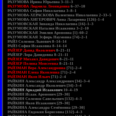
РАЗУМОВА Ирина Юрьевна 3–11–3
РАЗУМОВА Людмила Леонидовна
6–37–10
РАЗУМОВА София Николаевна 3–8–1
РАЗУМОВА-ХЕРАСКОВА Валентина Николаевна 2–33–5
РАЗУМОВА-ХИГЕРОВИЧ Анна Лазаревна [126]–1–4
РАЗУМОВСКАЯ Зинаида Николаевна [16]–1–3
РАЗУМОВСКАЯ Наталия Исааковна 3–2–10
РАЗУМОВСКАЯ Эмилия Ароновна [1]–60–2
РАЗУМОВСКАЯ Эсфирь Наумовна [74]–2–1
РАЙЗ Соломон Львович 8–14–14
РАЙЗ София Исааковна 8–14–14
РАЙЗЕР Давид Яковлевич
8–21–11
РАЙЗЕР Лора Давидовна 8–21–11
РАЙЗЕР Михаил Давидович
8–21–11
РАЙЗЕР Полина Моисеевна
8–21–11
РАЙЗМАН Вера Александровна
[71]–2–4
РАЙЗМАН Елена Яковлевна
[71]–2–4
РАЙЗМАН Яков Ильич
[71]–2–4
РАЙКИН Александр Александрович [34]–3–4
РАЙКИН Александр Яковлевич [34]–3–4
РАЙКИН Аркадий Исаакович
10–4–19
РАЙКИН Исаак Аронович [29–30]
РАЙКИН Соломон Савельевич [132]–4–3
РАЙКИН Яков Исаакович [29–30]
РАЙКИНА Александра Семёновна [29–30]
РАЙКИНА Евдокия Борисовна [132]–4–3