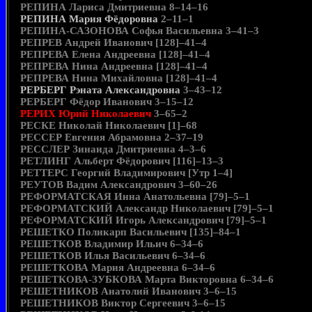
РЕПИНА Лариса Дмитриевна 8–14–16
РЕПИНА Мария Фёдоровна
2–11–1
РЕПИНА-САЗОНОВА Софья Васильевна 3–41–3
РЕПРЕВ Андрей Иванович [128]–41–4
РЕПРЕВА Елена Андреевна [128]–41–4
РЕПРЕВА Нина Андреевна [128]–41–4
РЕПРЕВА Нина Михайловна [128]–41–4
РЕРБЕРГ Рэната Александровна
3–43–12
РЕРБЕРГ Фёдор Иванович 3–15–12
РЕРИХ Юрий Николаевич
3–65–2
РЕСКЕ Николай Николаевич [1]–68
РЕССЕР Евгения Абрамовна 2–37–19
РЕССЛЕР Зинаида Дмитриевна 4–3–6
РЕТЛИНГ Альберт Фёдорович [116]–13–3
РЕТТЕРС Георгий Владимирович [Утр 1–4]
РЕУТОВ Вадим Александрович 3–60–26
РЕФОРМАТСКАЯ Инна Анатольевна [79]–5–1
РЕФОРМАТСКИЙ Александр Николаевич [79]–5–1
РЕФОРМАТСКИЙ Игорь Александрович [79]–5–1
РЕШЕТКО Поликарп Васильевич [135]–84–1
РЕШЕТКОВ Владимир Ильич 6–34–6
РЕШЕТКОВ Илья Васильевич 6–34–6
РЕШЕТКОВА Мария Андреевна 6–34–6
РЕШЕТКОВА-ЗУБКОВА Марта Викторовна 6–34–6
РЕШЕТНИКОВ Анатолий Иванович 3–6–15
РЕШЕТНИКОВ Виктор Сергеевич 3–6–15